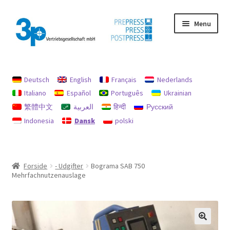
Spring
Spring
Menu
til
til
navigation
indhold
Forside
Deutsch
English
Français
Nederlands
aftryk
Italiano
Español
Português
Ukrainian
繁體中文
العربية
हिन्दी
Русский
Brugte maskiner
Indonesia
Dansk
polski
data beskyttelse
Min konto
Forside
- Udgifter
Bograma SAB 750
Mehrfachnutzenauslage
Politik for refusion og returnering
Søg