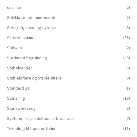
scanner
(2)
Selvklæbende bindemiddel
(2)
Serigrafi, flexo- og dybtryk
(3)
Skæremaskiner
(31)
Software
(2)
Sortiment bogbinding
(35)
Stabelvender
(5)
Stableløftere og stableløftere
(8)
Standard lys
(1)
Stansning
(18)
Stanzwerkzeug
(3)
Systemer til produktion af brochurer
(7)
Teknologi til transportbånd
(11)