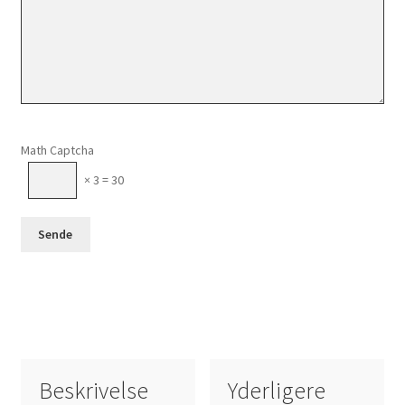
Please leave this field empty.
Math Captcha
× 3 = 30
Beskrivelse
Yderligere