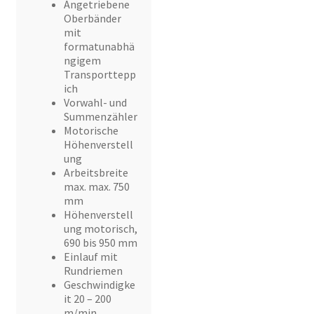
Angetriebene
Oberbänder
mit
formatunabhä
ngigem
Transporttepp
ich
Vorwahl- und
Summenzähler
Motorische
Höhenverstell
ung
Arbeitsbreite
max. max. 750
mm
Höhenverstell
ung motorisch,
690 bis 950 mm
Einlauf mit
Rundriemen
Geschwindigke
it 20 – 200
m/min.,