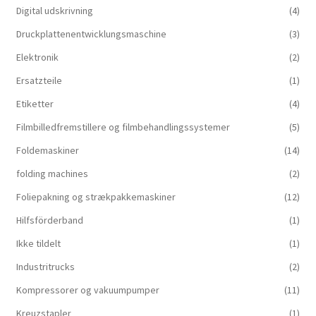
Digital udskrivning
(4)
Druckplattenentwicklungsmaschine
(3)
Elektronik
(2)
Ersatzteile
(1)
Etiketter
(4)
Filmbilledfremstillere og filmbehandlingssystemer
(5)
Foldemaskiner
(14)
folding machines
(2)
Foliepakning og strækpakkemaskiner
(12)
Hilfsförderband
(1)
Ikke tildelt
(1)
Industritrucks
(2)
Kompressorer og vakuumpumper
(11)
Kreuzstapler
(1)