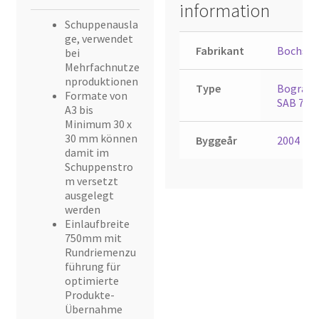
information
Schuppenausla
ge, verwendet
Fabrikant
Bochsle
bei
Mehrfachnutze
nproduktionen
Type
Bogram
Formate von
SAB 750
A3 bis
Minimum 30 x
30 mm können
Byggeår
2004
damit im
Schuppenstro
m versetzt
ausgelegt
werden
Einlaufbreite
750mm mit
Rundriemenzu
führung für
optimierte
Produkte-
Übernahme