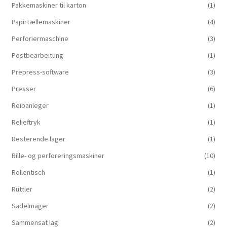
Pakkemaskiner til karton
(1)
Papirtællemaskiner
(4)
Perforiermaschine
(3)
Postbearbeitung
(1)
Prepress-software
(3)
Presser
(6)
Reibanleger
(1)
Relieftryk
(1)
Resterende lager
(1)
Rille- og perforeringsmaskiner
(10)
Rollentisch
(1)
Rüttler
(2)
Sadelmager
(2)
Sammensat lag
(2)