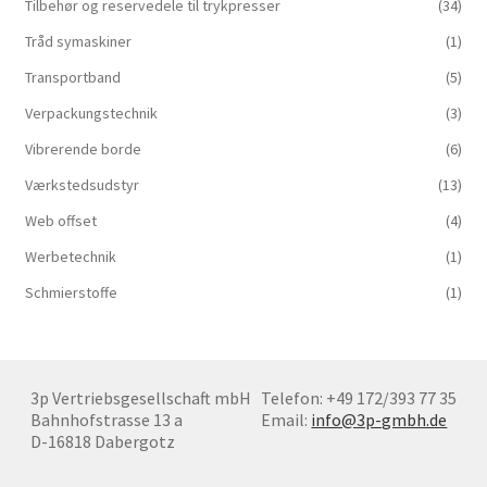
Tilbehør og reservedele til trykpresser
(34)
Tråd symaskiner
(1)
Transportband
(5)
Verpackungstechnik
(3)
Vibrerende borde
(6)
Værkstedsudstyr
(13)
Web offset
(4)
Werbetechnik
(1)
Schmierstoffe
(1)
3p Vertriebsgesellschaft mbH
Telefon: +49 172/393 77 35
Bahnhofstrasse 13 a
Email:
info@3p-gmbh.de
D-16818 Dabergotz