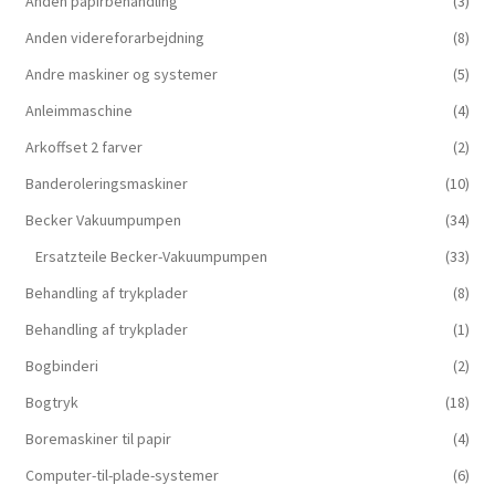
Anden papirbehandling
(3)
Anden videreforarbejdning
(8)
Andre maskiner og systemer
(5)
Anleimmaschine
(4)
Arkoffset 2 farver
(2)
Banderoleringsmaskiner
(10)
Becker Vakuumpumpen
(34)
Ersatzteile Becker-Vakuumpumpen
(33)
Behandling af trykplader
(8)
Behandling af trykplader
(1)
Bogbinderi
(2)
Bogtryk
(18)
Boremaskiner til papir
(4)
Computer-til-plade-systemer
(6)