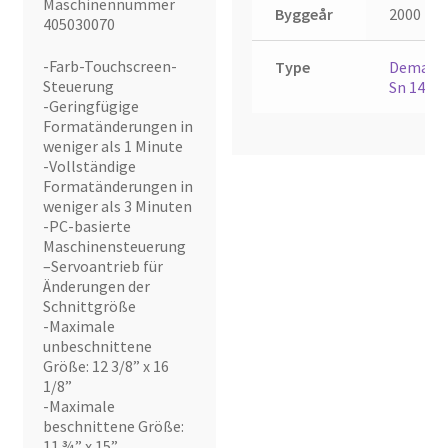
Maschinennummer
Byggeår
2000
405030070
-Farb-Touchscreen-
Type
Demand
Steuerung
Sn 140
-Geringfügige
Formatänderungen in
weniger als 1 Minute
-Vollständige
Formatänderungen in
weniger als 3 Minuten
-PC-basierte
Maschinensteuerung
–Servoantrieb für
Änderungen der
Schnittgröße
-Maximale
unbeschnittene
Größe: 12 3/8” x 16
1/8”
-Maximale
beschnittene Größe:
11 ¾” x 15”