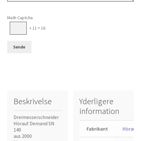
Please leave this field empty.
Math Captcha
+ 11 = 16
Beskrivelse
Yderligere
information
Dreimesserschneider
Hörauf Demand SN
Fabrikant
Hörauf
140
aus 2000