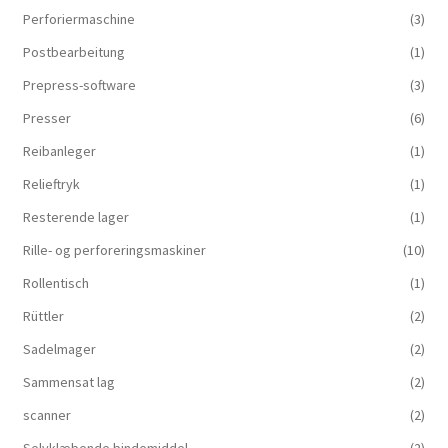
Perforiermaschine
(3)
Postbearbeitung
(1)
Prepress-software
(3)
Presser
(6)
Reibanleger
(1)
Relieftryk
(1)
Resterende lager
(1)
Rille- og perforeringsmaskiner
(10)
Rollentisch
(1)
Rüttler
(2)
Sadelmager
(2)
Sammensat lag
(2)
scanner
(2)
Selvklæbende bindemiddel
(2)