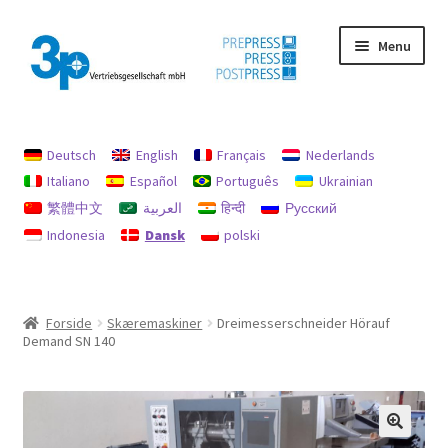
Spring
Spring
Menu
til
til
navigation
indhold
Forside
Deutsch
English
Français
Nederlands
aftryk
Italiano
Español
Português
Ukrainian
繁體中文
العربية
हिन्दी
Русский
Brugte maskiner
Indonesia
Dansk
polski
data beskyttelse
Min konto
Forside
Skæremaskiner
Dreimesserschneider Hörauf
Demand SN 140
Politik for refusion og returnering
Søg