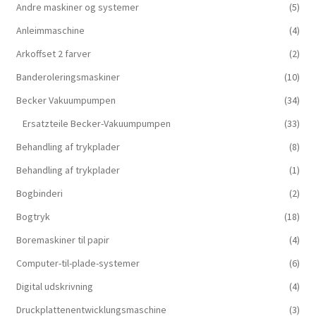
Andre maskiner og systemer
(5)
Anleimmaschine
(4)
Arkoffset 2 farver
(2)
Banderoleringsmaskiner
(10)
Becker Vakuumpumpen
(34)
Ersatzteile Becker-Vakuumpumpen
(33)
Behandling af trykplader
(8)
Behandling af trykplader
(1)
Bogbinderi
(2)
Bogtryk
(18)
Boremaskiner til papir
(4)
Computer-til-plade-systemer
(6)
Digital udskrivning
(4)
Druckplattenentwicklungsmaschine
(3)