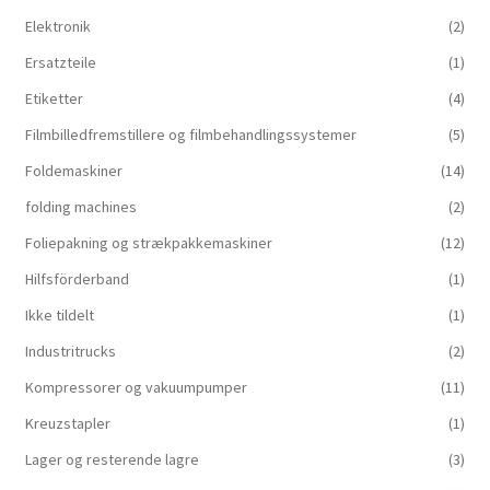
Elektronik
(2)
Ersatzteile
(1)
Etiketter
(4)
Filmbilledfremstillere og filmbehandlingssystemer
(5)
Foldemaskiner
(14)
folding machines
(2)
Foliepakning og strækpakkemaskiner
(12)
Hilfsförderband
(1)
Ikke tildelt
(1)
Industritrucks
(2)
Kompressorer og vakuumpumper
(11)
Kreuzstapler
(1)
Lager og resterende lagre
(3)