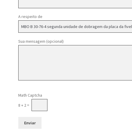
A respeito de
Sua mensagem (opcional)
Please leave this field empty.
Math Captcha
8 + 2 =