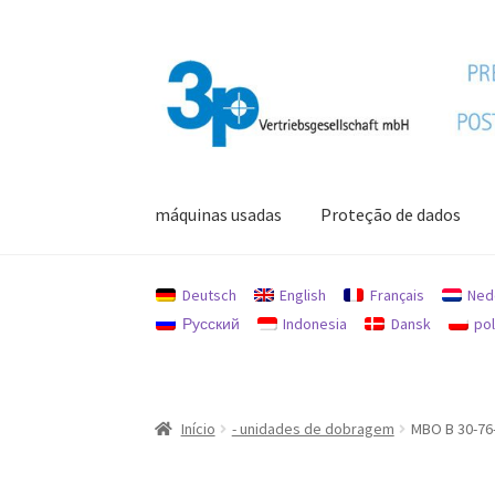
Pular
Pular
para
para
navegação
o
conteúdo
máquinas usadas
Proteção de dados
Início
imprimir
máquinas usadas
Minha conta
Deutsch
English
Français
Ned
Русский
Indonesia
Dansk
pol
Início
- unidades de dobragem
MBO B 30-76