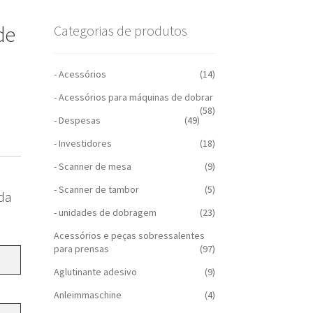
de
Categorias de produtos
- Acessórios
(14)
- Acessórios para máquinas de dobrar
(58)
- Despesas
(49)
- Investidores
(18)
- Scanner de mesa
(9)
- Scanner de tambor
(5)
da
- unidades de dobragem
(23)
Acessórios e peças sobressalentes
para prensas
(97)
Aglutinante adesivo
(9)
Anleimmaschine
(4)