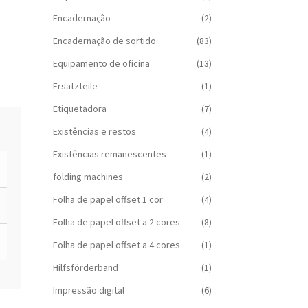
Encadernação
(2)
Encadernação de sortido
(83)
Equipamento de oficina
(13)
Ersatzteile
(1)
Etiquetadora
(7)
Existências e restos
(4)
Existências remanescentes
(1)
folding machines
(2)
Folha de papel offset 1 cor
(4)
Folha de papel offset a 2 cores
(8)
Folha de papel offset a 4 cores
(1)
Hilfsförderband
(1)
Impressão digital
(6)