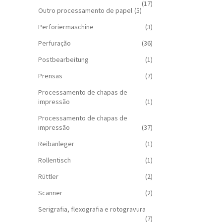
(17)
Outro processamento de papel
(5)
Perforiermaschine
(3)
Perfuração
(36)
Postbearbeitung
(1)
Prensas
(7)
Processamento de chapas de
impressão
(1)
Processamento de chapas de
impressão
(37)
Reibanleger
(1)
Rollentisch
(1)
Rüttler
(2)
Scanner
(2)
Serigrafia, flexografia e rotogravura
(7)