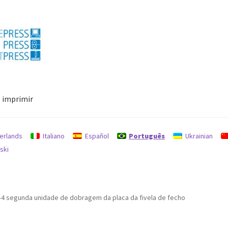
imprimir
Política de Reembolsos e Devoluções
Procurar
Proteção de dado
erlands
Italiano
Español
Português
Ukrainian
ski
-4 segunda unidade de dobragem da placa da fivela de fecho