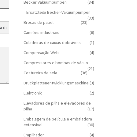
Becker Vakuumpumpen
(34)
Ersatzteile Becker-Vakuumpumpen
(33)
Brocas de papel
(23)
Camiões industriais
(6)
Coladeiras de caixas dobráveis
(1)
Compensação Web
(4)
Compressores e bombas de vácuo
(21)
Costureira de sela
(36)
Druckplattenentwicklungsmaschine
(3)
Elektronik
(2)
Elevadores de pilha e elevadores de
pilha
(17)
Embalagem de película e embaladora
extensível
(30)
Empilhador
(4)