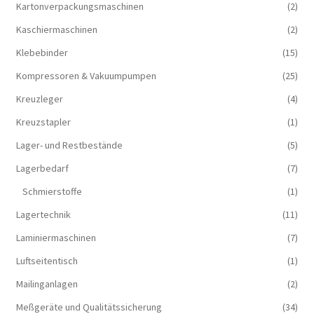
Kartonverpackungsmaschinen
(2)
Kaschiermaschinen
(2)
Klebebinder
(15)
Kompressoren & Vakuum­pumpen
(25)
Kreuzleger
(4)
Kreuzstapler
(1)
Lager- und Restbestände
(5)
Lagerbedarf
(7)
Schmierstoffe
(1)
Lagertechnik
(11)
Laminiermaschinen
(7)
Luftseitentisch
(1)
Mailinganlagen
(2)
Meßgeräte und Qualitätssicherung
(34)