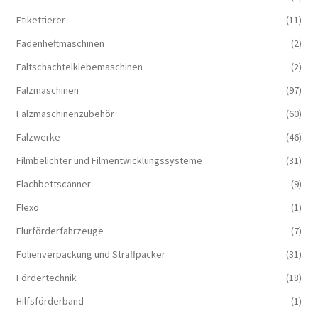
Etikettierer
(11)
Fadenheftmaschinen
(2)
Faltschachtelklebemaschinen
(2)
Falzmaschinen
(97)
Falzmaschinenzubehör
(60)
Falzwerke
(46)
Filmbelichter und Filmentwicklungssysteme
(31)
Flachbettscanner
(9)
Flexo
(1)
Flurförderfahrzeuge
(7)
Folienverpackung und Straffpacker
(31)
Fördertechnik
(18)
Hilfsförderband
(1)