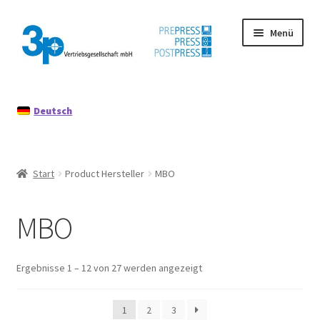
Zur
Zum
Menü
Navigation
Inhalt
springen
springen
Start
Deutsch
Datenschutz
Gebrauchtmaschinen
Start
Product Hersteller
MBO
Impressum
MBO
Mein Konto
Richtlinie für Rückerstattungen und Rückgaben
Ergebnisse 1 – 12 von 27 werden angezeigt
1
2
3