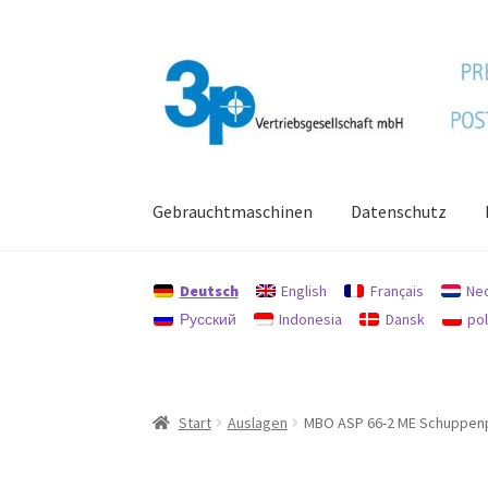
Zur
Zum
Navigation
Inhalt
springen
springen
Gebrauchtmaschinen
Datenschutz
Start
Datenschutz
Gebrauchtmaschinen
Imp
Deutsch
English
Français
Ne
Русский
Indonesia
Dansk
pol
Start
Auslagen
MBO ASP 66-2 ME Schuppen