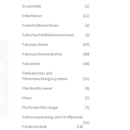
Ersatzteile
(1)
Etikettierer
(11)
Fadenheftmaschinen
(2)
Faltschachtelklebemaschinen
(2)
Falzmaschinen
(97)
Falzmaschinenzubehör
(60)
Falzwerke
(46)
Filmbelichter und
Filmentwicklungssysteme
(31)
Flachbettscanner
(9)
Flexo
(1)
Flurförderfahrzeuge
(7)
Folienverpackung und Straffpacker
(31)
Fördertechnik
(18)