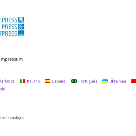
Impressum
ressum
Mein Konto
Richtlinie für Rückerstattungen und Rückgab
derlands
Italiano
Español
Português
Ukrainian
ski
pressauslage