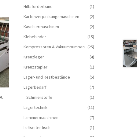
Hilfsförderband
(1)
Kartonverpackungsmaschinen
(2)
Kaschiermaschinen
(2)
Klebebinder
(15)
Kompressoren & Vakuum­pumpen
(25)
Kreuzleger
(4)
Kreuzstapler
(1)
Lager- und Restbestände
(5)
Lagerbedarf
(7)
KE
Schmierstoffe
(1)
Lagertechnik
(11)
Laminiermaschinen
(7)
Luftseitentisch
(1)