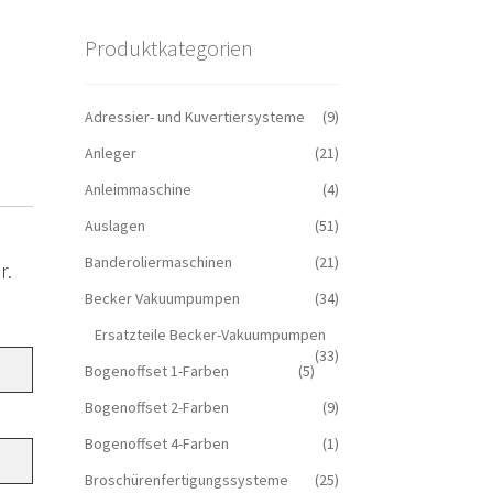
Produktkategorien
Adressier- und Kuvertiersysteme
(9)
Anleger
(21)
Anleimmaschine
(4)
Auslagen
(51)
Banderoliermaschinen
(21)
r.
Becker Vakuumpumpen
(34)
Ersatzteile Becker-Vakuumpumpen
(33)
Bogenoffset 1-Farben
(5)
Bogenoffset 2-Farben
(9)
Bogenoffset 4-Farben
(1)
Broschürenfertigungssysteme
(25)