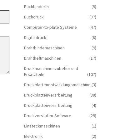
Buchbinderei
(9)
Buchdruck
(37)
Computer-to-plate Systeme
(47)
Digitaldruck
(8)
Drahtbindemaschinen
(9)
Drahtheftmaschinen
(17)
Druckmaschinenzubehör und
Ersatzteile
(107)
Druckplattenentwicklungsmaschine
(3)
Druckplattenverarbeitung
(38)
Druckplattenverarbeitung
(4)
Druckvorstufen-Software
(29)
Einsteckmaschinen
(1)
Elektronik
(2)