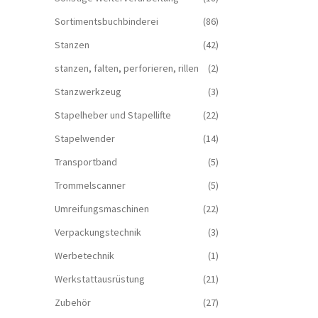
Sortimentsbuchbinderei
(86)
Stanzen
(42)
stanzen, falten, perforieren, rillen
(2)
Stanzwerkzeug
(3)
Stapelheber und Stapellifte
(22)
Stapelwender
(14)
Transportband
(5)
Trommelscanner
(5)
Umreifungsmaschinen
(22)
Verpackungstechnik
(3)
Werbetechnik
(1)
Werkstattausrüstung
(21)
Zubehör
(27)