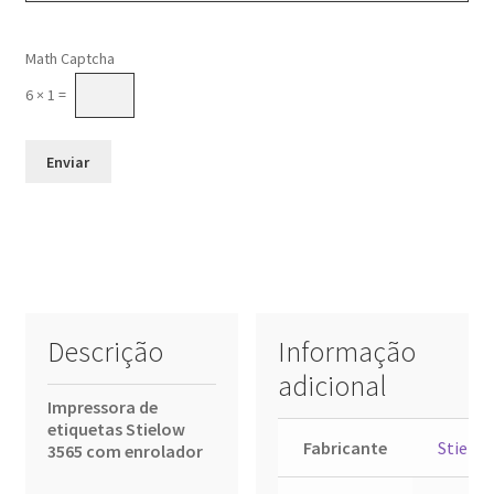
Please leave this field empty.
Math Captcha
6 × 1 =
Descrição
Informação
adicional
Impressora de
etiquetas Stielow
Fabricante
Stielo
3565 com enrolador