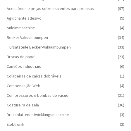
Acessórios e peças sobressalentes para prensas
(97)
Aglutinante adesivo
(9)
Anleimmaschine
(4)
Becker Vakuumpumpen
(34)
Ersatzteile Becker-Vakuumpumpen
(33)
Brocas de papel
(23)
Camiões industriais
(6)
Coladeiras de caixas dobráveis
(1)
Compensação Web
(4)
Compressores e bombas de vácuo
(21)
Costureira de sela
(36)
Druckplattenentwicklungsmaschine
(3)
Elektronik
(2)