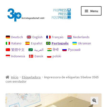
Pular
Pular
Menu
para
para
navegação
o
conteúdo
Início
Deutsch
English
Français
Nederlands
imprimir
Italiano
Español
Português
Ukrainian
繁體中文
العربية
हिन्दी
Русский
máquinas usadas
Indonesia
Dansk
polski
Minha conta
Política de Reembolsos e Devoluções
Início
Etiquetadora
Impressora de etiquetas Stielow 3565
com enrolador
Procurar
Proteção de dados