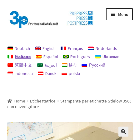
Vai
Vai
Menu
alla
al
navigazione
contenuto
Home
Deutsch
English
Français
Nederlands
Il mio conto
Italiano
Español
Português
Ukrainian
繁體中文
العربية
हिन्दी
Русский
impronta
Indonesia
Dansk
polski
Macchine usate
Politica per rimborsi e resi
Home
Etichettatrice
Stampante per etichette Stielow 3565
con riavvolgitore
protezione dati
Ricerca