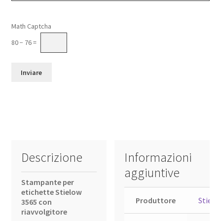
Si prega di lasciare vuoto questo campo.
Math Captcha
80 − 76 =
Descrizione
Informazioni
aggiuntive
Stampante per
etichette Stielow
Produttore
Stielo
3565 con
riavvolgitore