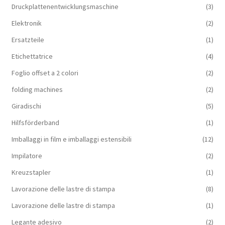
Druckplattenentwicklungsmaschine
(3)
Elektronik
(2)
Ersatzteile
(1)
Etichettatrice
(4)
Foglio offset a 2 colori
(2)
folding machines
(2)
Giradischi
(5)
Hilfsförderband
(1)
Imballaggi in film e imballaggi estensibili
(12)
Impilatore
(2)
Kreuzstapler
(1)
Lavorazione delle lastre di stampa
(8)
Lavorazione delle lastre di stampa
(1)
Legante adesivo
(2)