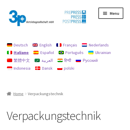
Vai
Vai
Menu
alla
al
navigazione
contenuto
Home
Deutsch
English
Français
Nederlands
Il mio conto
Italiano
Español
Português
Ukrainian
繁體中文
العربية
हिन्दी
Русский
impronta
Indonesia
Dansk
polski
Macchine usate
Politica per rimborsi e resi
Home
Verpackungstechnik
protezione dati
Verpackungstechnik
Ricerca