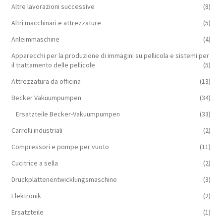
Altre lavorazioni successive
(8)
Altri macchinari e attrezzature
(5)
Anleimmaschine
(4)
Apparecchi per la produzione di immagini su pellicola e sistemi per
il trattamento delle pellicole
(5)
Attrezzatura da officina
(13)
Becker Vakuumpumpen
(34)
Ersatzteile Becker-Vakuumpumpen
(33)
Carrelli industriali
(2)
Compressori e pompe per vuoto
(11)
Cucitrice a sella
(2)
Druckplattenentwicklungsmaschine
(3)
Elektronik
(2)
Ersatzteile
(1)