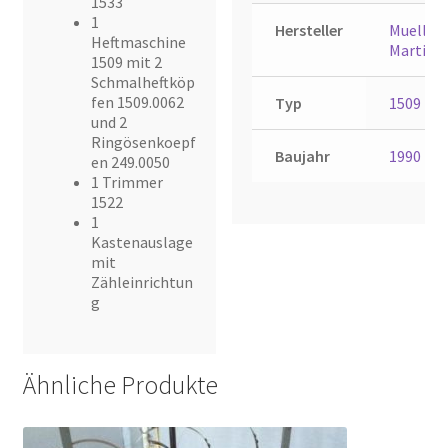
1533
1
Hersteller
Mueller
Heftmaschine
Martini
1509 mit 2
Schmalheftköp
fen 1509.0062
Typ
1509
und 2
Ringösenkoepf
Baujahr
1990
en 249.0050
1 Trimmer
1522
1
Kastenauslage
mit
Zähleinrichtun
g
Ähnliche Produkte