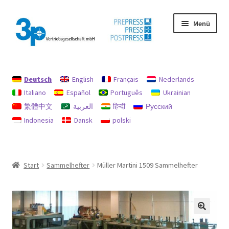
Zur
Zum
Menü
Navigation
Inhalt
springen
springen
Start
Deutsch
English
Français
Nederlands
Datenschutz
Italiano
Español
Português
Ukrainian
繁體中文
العربية
हिन्दी
Русский
Gebrauchtmaschinen
Indonesia
Dansk
polski
Impressum
Mein Konto
Start
Sammelhefter
Müller Martini 1509 Sammelhefter
Richtlinie für Rückerstattungen und Rückgaben