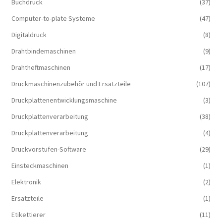
Buchdruck
(37)
Computer-to-plate Systeme
(47)
Digitaldruck
(8)
Drahtbindemaschinen
(9)
Drahtheftmaschinen
(17)
Druckmaschinenzubehör und Ersatzteile
(107)
Druckplattenentwicklungsmaschine
(3)
Druckplattenverarbeitung
(38)
Druckplattenverarbeitung
(4)
Druckvorstufen-Software
(29)
Einsteckmaschinen
(1)
Elektronik
(2)
Ersatzteile
(1)
Etikettierer
(11)