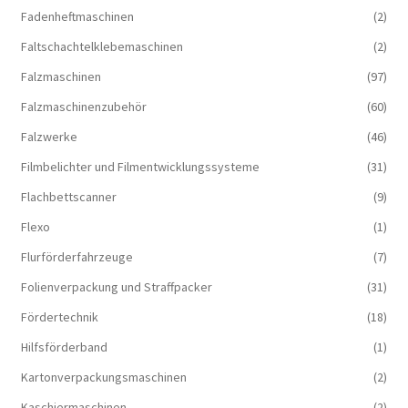
Fadenheftmaschinen
(2)
Faltschachtelklebemaschinen
(2)
Falzmaschinen
(97)
Falzmaschinenzubehör
(60)
Falzwerke
(46)
Filmbelichter und Filmentwicklungssysteme
(31)
Flachbettscanner
(9)
Flexo
(1)
Flurförderfahrzeuge
(7)
Folienverpackung und Straffpacker
(31)
Fördertechnik
(18)
Hilfsförderband
(1)
Kartonverpackungsmaschinen
(2)
Kaschiermaschinen
(2)