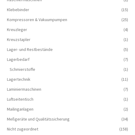
Klebebinder
(15)
Kompressoren & Vakuum­pumpen
(25)
Kreuzleger
(4)
Kreuzstapler
(1)
Lager- und Restbestände
(5)
Lagerbedarf
(7)
Schmierstoffe
(1)
Lagertechnik
(11)
Laminiermaschinen
(7)
Luftseitentisch
(1)
Mailinganlagen
(2)
Meßgeräte und Qualitätssicherung
(34)
Nicht zugeordnet
(158)