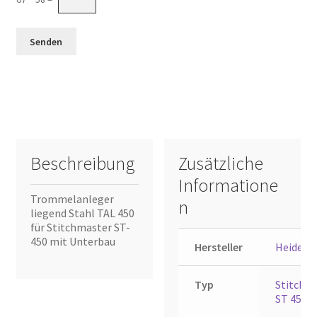
Beschreibung
Zusätzliche
Informatione
Trommelanleger
n
liegend Stahl TAL 450
für Stitchmaster ST-
450 mit Unterbau
Hersteller
Heidelb
Typ
Stitchm
ST 450