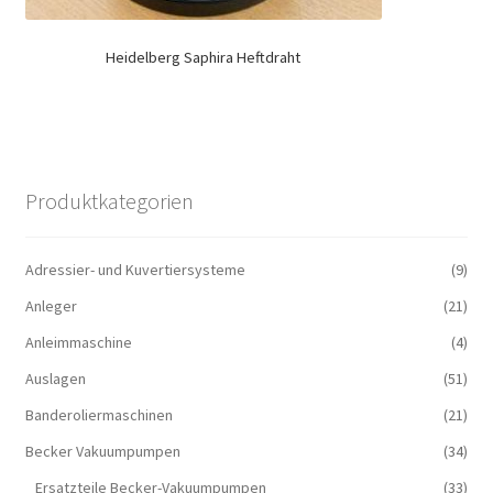
Heidelberg Saphira Heftdraht
Produktkategorien
Adressier- und Kuvertiersysteme
(9)
Anleger
(21)
Anleimmaschine
(4)
Auslagen
(51)
Banderoliermaschinen
(21)
Becker Vakuumpumpen
(34)
Ersatzteile Becker-Vakuumpumpen
(33)