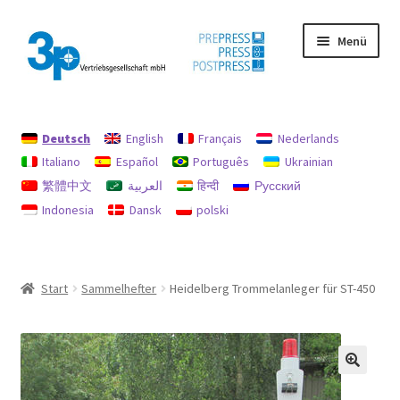
Zur
Zum
Menü
Navigation
Inhalt
springen
springen
Start
Deutsch
English
Français
Nederlands
Datenschutz
Italiano
Español
Português
Ukrainian
繁體中文
العربية
हिन्दी
Русский
Gebrauchtmaschinen
Indonesia
Dansk
polski
Impressum
Mein Konto
Start
Sammelhefter
Heidelberg Trommelanleger für ST-450
Richtlinie für Rückerstattungen und Rückgaben