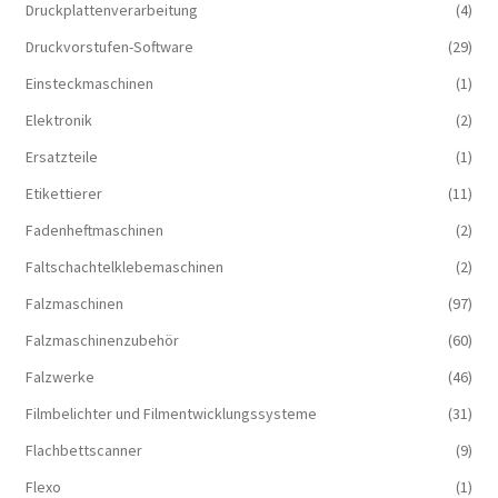
Druckplattenverarbeitung
(4)
Druckvorstufen-Software
(29)
Einsteckmaschinen
(1)
Elektronik
(2)
Ersatzteile
(1)
Etikettierer
(11)
Fadenheftmaschinen
(2)
Faltschachtelklebemaschinen
(2)
Falzmaschinen
(97)
Falzmaschinenzubehör
(60)
Falzwerke
(46)
Filmbelichter und Filmentwicklungssysteme
(31)
Flachbettscanner
(9)
Flexo
(1)