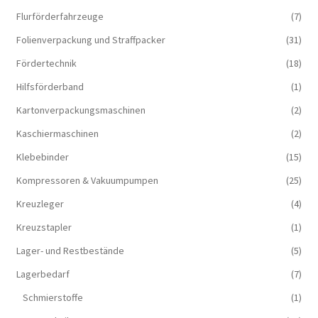
Flurförderfahrzeuge
(7)
Folienverpackung und Straffpacker
(31)
Fördertechnik
(18)
Hilfsförderband
(1)
Kartonverpackungsmaschinen
(2)
Kaschiermaschinen
(2)
Klebebinder
(15)
Kompressoren & Vakuum­pumpen
(25)
Kreuzleger
(4)
Kreuzstapler
(1)
Lager- und Restbestände
(5)
Lagerbedarf
(7)
Schmierstoffe
(1)