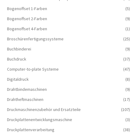
Bogenoffset 1-Farben
(5)
Bogenoffset 2-Farben
(9)
Bogenoffset 4-Farben
(1)
Broschürenfertigungssysteme
(25)
Buchbinderei
(9)
Buchdruck
(37)
Computer-to-plate Systeme
(47)
Digitaldruck
(8)
Drahtbindemaschinen
(9)
Drahtheftmaschinen
(17)
Druckmaschinenzubehör und Ersatzteile
(107)
Druckplattenentwicklungsmaschine
(3)
Druckplattenverarbeitung
(38)