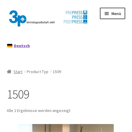
Zur
Zum
Menü
Navigation
Inhalt
springen
springen
Start
Deutsch
Datenschutz
Gebrauchtmaschinen
Start
Product Typ
1509
Impressum
1509
Mein Konto
Richtlinie für Rückerstattungen und Rückgaben
Alle 2 Ergebnisse werden angezeigt