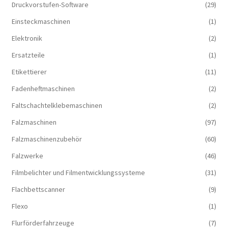
Druckvorstufen-Software
(29)
Einsteckmaschinen
(1)
Elektronik
(2)
Ersatzteile
(1)
Etikettierer
(11)
Fadenheftmaschinen
(2)
Faltschachtelklebemaschinen
(2)
Falzmaschinen
(97)
Falzmaschinenzubehör
(60)
Falzwerke
(46)
Filmbelichter und Filmentwicklungssysteme
(31)
Flachbettscanner
(9)
Flexo
(1)
Flurförderfahrzeuge
(7)