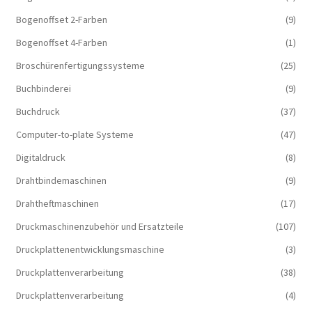
Bogenoffset 2-Farben
(9)
Bogenoffset 4-Farben
(1)
Broschürenfertigungssysteme
(25)
Buchbinderei
(9)
Buchdruck
(37)
Computer-to-plate Systeme
(47)
Digitaldruck
(8)
Drahtbindemaschinen
(9)
Drahtheftmaschinen
(17)
Druckmaschinenzubehör und Ersatzteile
(107)
Druckplattenentwicklungsmaschine
(3)
Druckplattenverarbeitung
(38)
Druckplattenverarbeitung
(4)