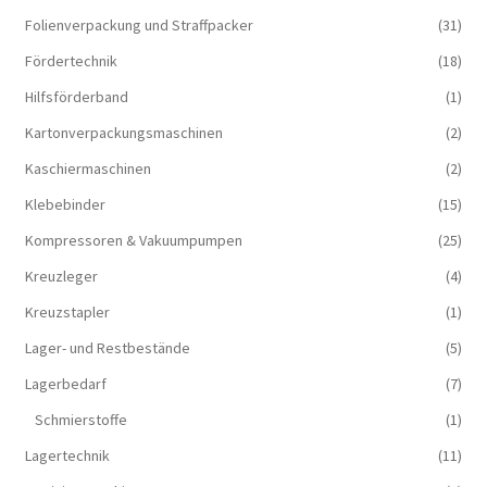
Folienverpackung und Straffpacker
(31)
Fördertechnik
(18)
Hilfsförderband
(1)
Kartonverpackungsmaschinen
(2)
Kaschiermaschinen
(2)
Klebebinder
(15)
Kompressoren & Vakuum­pumpen
(25)
Kreuzleger
(4)
Kreuzstapler
(1)
Lager- und Restbestände
(5)
Lagerbedarf
(7)
Schmierstoffe
(1)
Lagertechnik
(11)