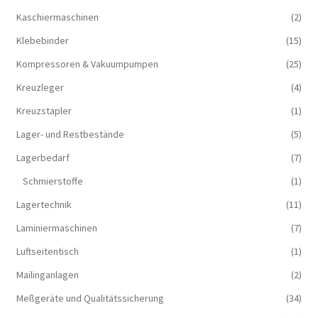
Kaschiermaschinen
(2)
Klebebinder
(15)
Kompressoren & Vakuum­pumpen
(25)
Kreuzleger
(4)
Kreuzstapler
(1)
Lager- und Restbestände
(5)
Lagerbedarf
(7)
Schmierstoffe
(1)
Lagertechnik
(11)
Laminiermaschinen
(7)
Luftseitentisch
(1)
Mailinganlagen
(2)
Meßgeräte und Qualitätssicherung
(34)