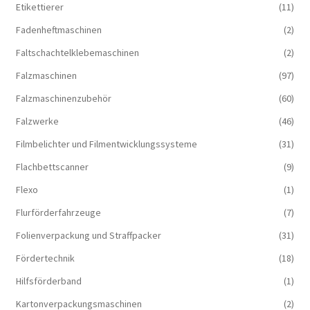
Etikettierer
(11)
Fadenheftmaschinen
(2)
Faltschachtelklebemaschinen
(2)
Falzmaschinen
(97)
Falzmaschinenzubehör
(60)
Falzwerke
(46)
Filmbelichter und Filmentwicklungssysteme
(31)
Flachbettscanner
(9)
Flexo
(1)
Flurförderfahrzeuge
(7)
Folienverpackung und Straffpacker
(31)
Fördertechnik
(18)
Hilfsförderband
(1)
Kartonverpackungsmaschinen
(2)