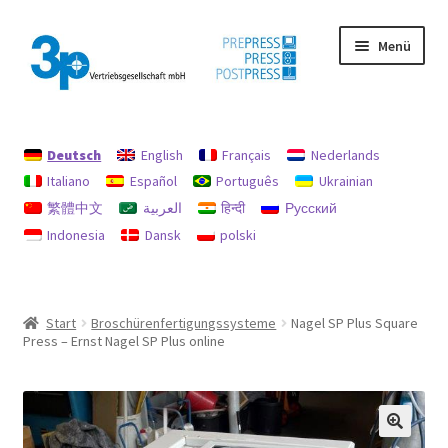
Zur
Zum
Menü
Navigation
Inhalt
springen
springen
Start
Deutsch
English
Français
Nederlands
Datenschutz
Italiano
Español
Português
Ukrainian
繁體中文
العربية
हिन्दी
Русский
Gebrauchtmaschinen
Indonesia
Dansk
polski
Impressum
Mein Konto
Start
Broschürenfertigungssysteme
Nagel SP Plus Square
Press – Ernst Nagel SP Plus online
Richtlinie für Rückerstattungen und Rückgaben