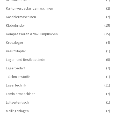
Kartonverpackungsmaschinen
(2)
Kaschiermaschinen
(2)
Klebebinder
(15)
Kompressoren & Vakuum­pumpen
(25)
Kreuzleger
(4)
Kreuzstapler
(1)
Lager- und Restbestände
(5)
Lagerbedarf
(7)
Schmierstoffe
(1)
Lagertechnik
(11)
Laminiermaschinen
(7)
Luftseitentisch
(1)
Mailinganlagen
(2)