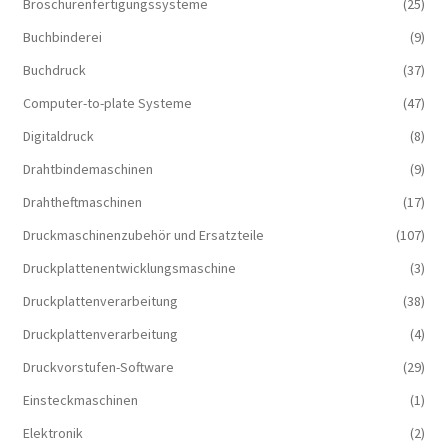
Broschürenfertigungssysteme
(25)
Buchbinderei
(9)
Buchdruck
(37)
Computer-to-plate Systeme
(47)
Digitaldruck
(8)
Drahtbindemaschinen
(9)
Drahtheftmaschinen
(17)
Druckmaschinenzubehör und Ersatzteile
(107)
Druckplattenentwicklungsmaschine
(3)
Druckplattenverarbeitung
(38)
Druckplattenverarbeitung
(4)
Druckvorstufen-Software
(29)
Einsteckmaschinen
(1)
Elektronik
(2)