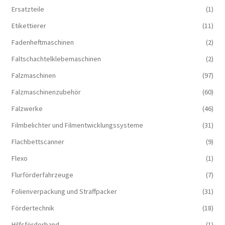
Ersatzteile
(1)
Etikettierer
(11)
Fadenheftmaschinen
(2)
Faltschachtelklebemaschinen
(2)
Falzmaschinen
(97)
Falzmaschinenzubehör
(60)
Falzwerke
(46)
Filmbelichter und Filmentwicklungssysteme
(31)
Flachbettscanner
(9)
Flexo
(1)
Flurförderfahrzeuge
(7)
Folienverpackung und Straffpacker
(31)
Fördertechnik
(18)
Hilfsförderband
(1)