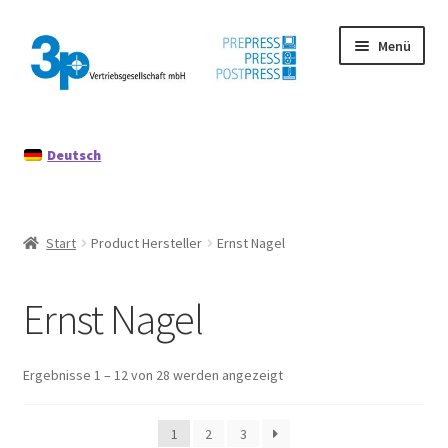
Zur
Zum
Menü
Navigation
Inhalt
springen
springen
Start
Deutsch
Datenschutz
Gebrauchtmaschinen
Start
Product Hersteller
Ernst Nagel
Impressum
Ernst Nagel
Mein Konto
Richtlinie für Rückerstattungen und Rückgaben
Ergebnisse 1 – 12 von 28 werden angezeigt
1
2
3