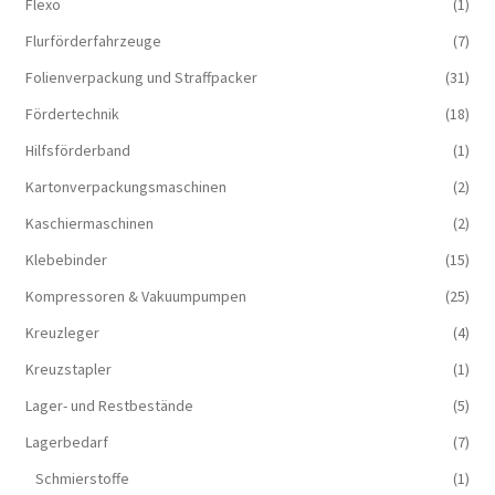
Flexo
(1)
Flurförderfahrzeuge
(7)
Folienverpackung und Straffpacker
(31)
Fördertechnik
(18)
Hilfsförderband
(1)
Kartonverpackungsmaschinen
(2)
Kaschiermaschinen
(2)
Klebebinder
(15)
Kompressoren & Vakuum­pumpen
(25)
Kreuzleger
(4)
Kreuzstapler
(1)
Lager- und Restbestände
(5)
Lagerbedarf
(7)
Schmierstoffe
(1)