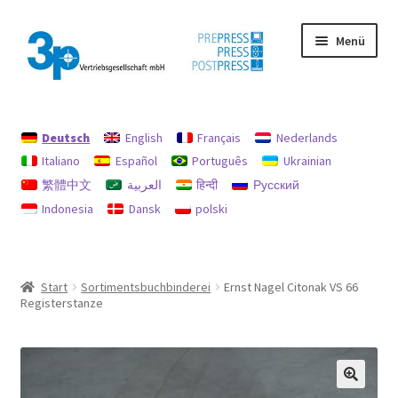
Zur
Zum
Menü
Navigation
Inhalt
springen
springen
Start
Deutsch
English
Français
Nederlands
Datenschutz
Italiano
Español
Português
Ukrainian
繁體中文
العربية
हिन्दी
Русский
Gebrauchtmaschinen
Indonesia
Dansk
polski
Impressum
Mein Konto
Start
Sortimentsbuchbinderei
Ernst Nagel Citonak VS 66
Registerstanze
Richtlinie für Rückerstattungen und Rückgaben