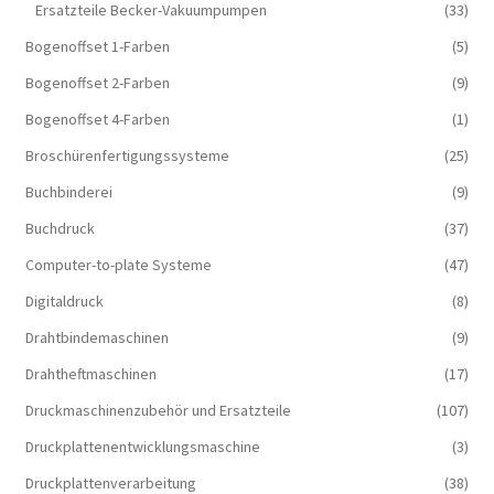
Ersatzteile Becker-Vakuumpumpen
(33)
Bogenoffset 1-Farben
(5)
Bogenoffset 2-Farben
(9)
Bogenoffset 4-Farben
(1)
Broschürenfertigungssysteme
(25)
Buchbinderei
(9)
Buchdruck
(37)
Computer-to-plate Systeme
(47)
Digitaldruck
(8)
Drahtbindemaschinen
(9)
Drahtheftmaschinen
(17)
Druckmaschinenzubehör und Ersatzteile
(107)
Druckplattenentwicklungsmaschine
(3)
Druckplattenverarbeitung
(38)