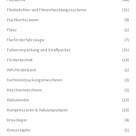
Filmbelichter und Filmentwicklungssysteme
(31)
Flachbettscanner
(9)
Flexo
(1)
Flurförderfahrzeuge
(7)
Folienverpackung und Straffpacker
(31)
Fördertechnik
(18)
Hilfsförderband
(1)
Kartonverpackungsmaschinen
(2)
Kaschiermaschinen
(2)
Klebebinder
(15)
Kompressoren & Vakuum­pumpen
(25)
Kreuzleger
(4)
Kreuzstapler
(1)