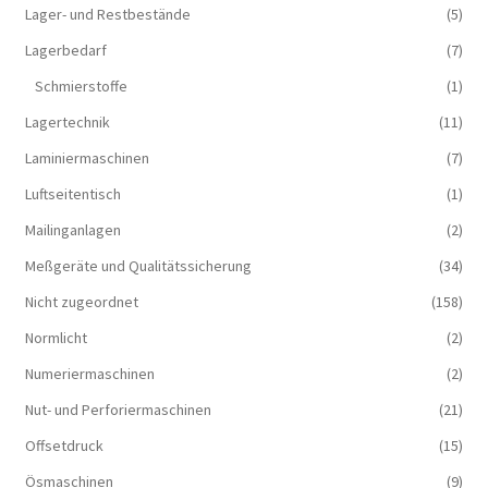
Lager- und Restbestände
(5)
Lagerbedarf
(7)
Schmierstoffe
(1)
Lagertechnik
(11)
Laminiermaschinen
(7)
Luftseitentisch
(1)
Mailinganlagen
(2)
Meßgeräte und Qualitätssicherung
(34)
Nicht zugeordnet
(158)
Normlicht
(2)
Numeriermaschinen
(2)
Nut- und Perforiermaschinen
(21)
Offsetdruck
(15)
Ösmaschinen
(9)