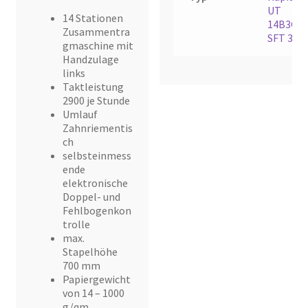
UT
14 Stationen
14B3GS
,
Zusammentra
SFT 350
gmaschine mit
Handzulage
links
Taktleistung
2900 je Stunde
Umlauf
Zahnriementis
ch
selbsteinmess
ende
elektronische
Doppel- und
Fehlbogenkon
trolle
max.
Stapelhöhe
700 mm
Papiergewicht
von 14 – 1000
g/qm