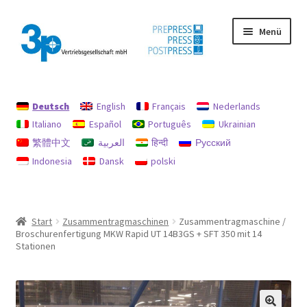
Zur
Zum
Menü
Navigation
Inhalt
springen
springen
Start
Deutsch
English
Français
Nederlands
Datenschutz
Italiano
Español
Português
Ukrainian
繁體中文
العربية
हिन्दी
Русский
Gebrauchtmaschinen
Indonesia
Dansk
polski
Impressum
Mein Konto
Start
Zusammentragmaschinen
Zusammentragmaschine /
Broschurenfertigung MKW Rapid UT 14B3GS + SFT 350 mit 14
Richtlinie für Rückerstattungen und Rückgaben
Stationen