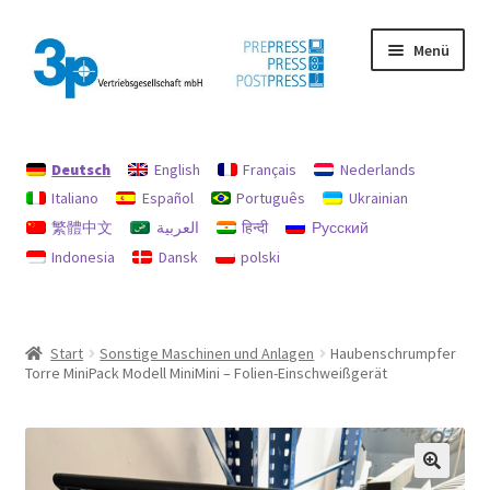
Zur
Zum
Menü
Navigation
Inhalt
springen
springen
Start
Deutsch
English
Français
Nederlands
Datenschutz
Italiano
Español
Português
Ukrainian
繁體中文
العربية
हिन्दी
Русский
Gebrauchtmaschinen
Indonesia
Dansk
polski
Impressum
Mein Konto
Start
Sonstige Maschinen und Anlagen
Haubenschrumpfer
Torre MiniPack Modell MiniMini – Folien-Einschweißgerät
Richtlinie für Rückerstattungen und Rückgaben