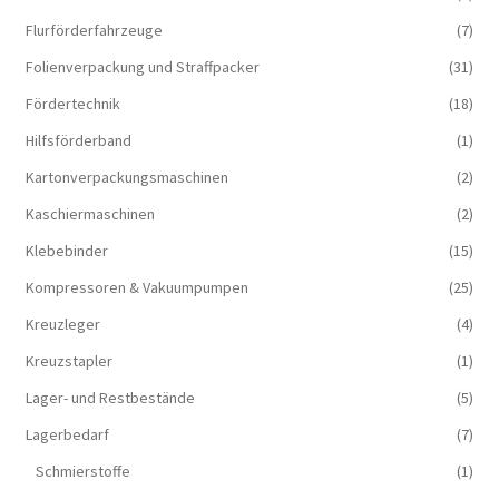
Flurförderfahrzeuge
(7)
Folienverpackung und Straffpacker
(31)
Fördertechnik
(18)
Hilfsförderband
(1)
Kartonverpackungsmaschinen
(2)
Kaschiermaschinen
(2)
Klebebinder
(15)
Kompressoren & Vakuum­pumpen
(25)
Kreuzleger
(4)
Kreuzstapler
(1)
Lager- und Restbestände
(5)
Lagerbedarf
(7)
Schmierstoffe
(1)