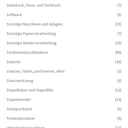
Siebdruck, Flexo- und Tiefdruck
(7)
Software
(5)
Sonstige Maschinen und Anlagen
(15)
Sonstige Papierverarbeitung
(7)
Sonstige Weiterverarbeitung
(18)
Sortimentsbuchbinderei
(86)
Stanzen
(42)
stanzen, falten, perforieren, rillen
(2)
Stanzwerkzeug
(3)
Stapelheber und Stapellifte
(22)
Stapelwender
(14)
Transportband
(5)
Trommelscanner
(5)
Umreifungsmaschinen
(22)