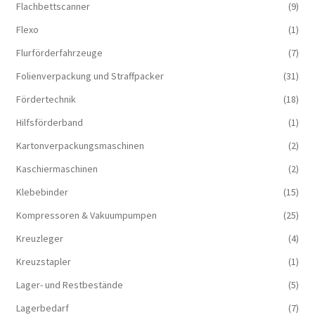
Flachbettscanner
(9)
Flexo
(1)
Flurförderfahrzeuge
(7)
Folienverpackung und Straffpacker
(31)
Fördertechnik
(18)
Hilfsförderband
(1)
Kartonverpackungsmaschinen
(2)
Kaschiermaschinen
(2)
Klebebinder
(15)
Kompressoren & Vakuum­pumpen
(25)
Kreuzleger
(4)
Kreuzstapler
(1)
Lager- und Restbestände
(5)
Lagerbedarf
(7)