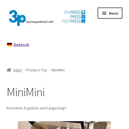
Zur
Zum
Menü
Navigation
Inhalt
springen
springen
Start
Deutsch
Datenschutz
Gebrauchtmaschinen
Start
Product Typ
MiniMini
Impressum
MiniMini
Mein Konto
Richtlinie für Rückerstattungen und Rückgaben
Einzelnes Ergebnis wird angezeigt