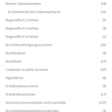
Becker Vakuumpumpen
(34)
Ersatzteile Becker-Vakuumpumpen
(33)
Bogenoffset 1-Farben
(5)
Bogenoffset 2-Farben
(9)
Bogenoffset 4-Farben
(1)
Broschürenfertigungssysteme
(25)
Buchbinderei
(9)
Buchdruck
(37)
Computer-to-plate Systeme
(47)
Digitaldruck
(8)
Drahtbindemaschinen
(9)
Drahtheftmaschinen
(17)
Druckmaschinenzubehör und Ersatzteile
(107)
Druckplattenentwicklungsmaschine
(3)