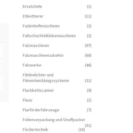
Ersatzteile
(1)
Etikettierer
(11)
Fadenheftmaschinen
(2)
Faltschachtelklebemaschinen
(2)
Falzmaschinen
(97)
Falzmaschinenzubehör
(60)
Falzwerke
(46)
Filmbelichter und
Filmentwicklungssysteme
(31)
Flachbettscanner
(9)
Flexo
(1)
Flurförderfahrzeuge
(7)
Folienverpackung und Straffpacker
(31)
Fördertechnik
(18)