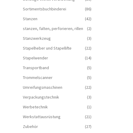
Sortimentsbuchbinderei
(86)
Stanzen
(42)
stanzen, falten, perforieren, rillen
(2)
Stanzwerkzeug
(3)
Stapelheber und Stapellifte
(22)
Stapelwender
(14)
Transportband
(5)
Trommelscanner
(5)
Umreifungsmaschinen
(22)
Verpackungstechnik
(3)
Werbetechnik
(1)
Werkstattausrüstung
(21)
Zubehör
(27)