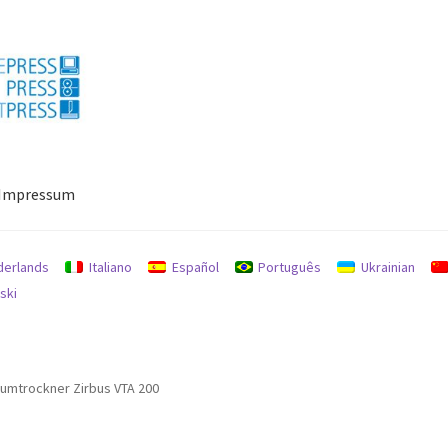
Impressum
ressum
Mein Konto
Richtlinie für Rückerstattungen und Rückgab
derlands
Italiano
Español
Português
Ukrainian
ski
umtrockner Zirbus VTA 200