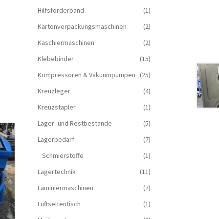
Hilfsförderband
(1)
Kartonverpackungsmaschinen
(2)
Kaschiermaschinen
(2)
Klebebinder
(15)
Kompressoren & Vakuum­pumpen
(25)
Kreuzleger
(4)
Kreuzstapler
(1)
Lager- und Restbestände
(5)
Lagerbedarf
(7)
Schmierstoffe
(1)
Lagertechnik
(11)
Laminiermaschinen
(7)
Luftseitentisch
(1)