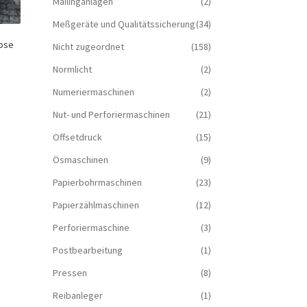
Mailinganlagen
(2)
Meßgeräte und Qualitätssicherung
(34)
lose
Nicht zugeordnet
(158)
Normlicht
(2)
Numeriermaschinen
(2)
Nut- und Perforiermaschinen
(21)
Offsetdruck
(15)
Ösmaschinen
(9)
Papierbohrmaschinen
(23)
Papierzählmaschinen
(12)
Perforiermaschine
(3)
Postbearbeitung
(1)
Pressen
(8)
Reibanleger
(1)