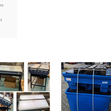
ro
rt