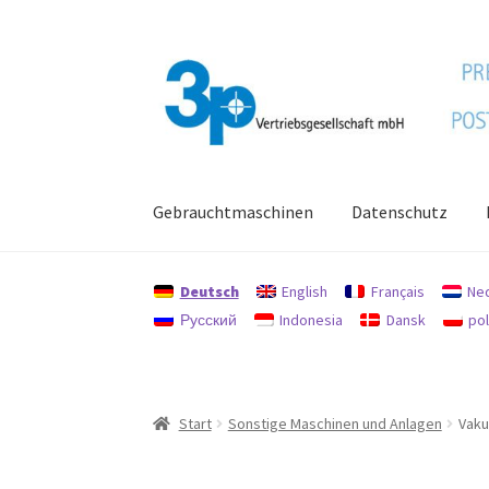
Zur
Zum
Navigation
Inhalt
springen
springen
Gebrauchtmaschinen
Datenschutz
Start
Datenschutz
Gebrauchtmaschinen
Imp
Deutsch
English
Français
Ne
Русский
Indonesia
Dansk
pol
Start
Sonstige Maschinen und Anlagen
Vaku