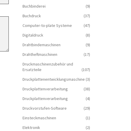
Buchbinderei
(9)
Buchdruck
(37)
Computer-to-plate Systeme
(47)
Digitaldruck
(8)
Drahtbindemaschinen
(9)
Drahtheftmaschinen
(17)
Druckmaschinenzubehör und
Ersatzteile
(107)
Druckplattenentwicklungsmaschine
(3)
Druckplattenverarbeitung
(38)
Druckplattenverarbeitung
(4)
Druckvorstufen-Software
(29)
Einsteckmaschinen
(1)
Elektronik
(2)