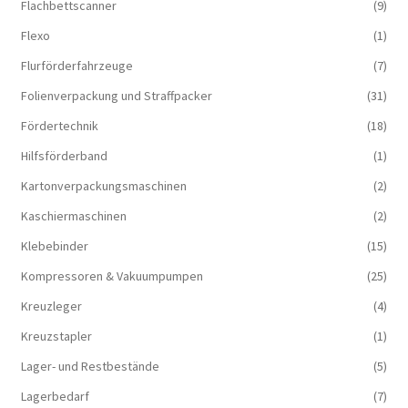
Flachbettscanner
(9)
Flexo
(1)
Flurförderfahrzeuge
(7)
Folienverpackung und Straffpacker
(31)
Fördertechnik
(18)
Hilfsförderband
(1)
Kartonverpackungsmaschinen
(2)
Kaschiermaschinen
(2)
Klebebinder
(15)
Kompressoren & Vakuum­pumpen
(25)
Kreuzleger
(4)
Kreuzstapler
(1)
Lager- und Restbestände
(5)
Lagerbedarf
(7)