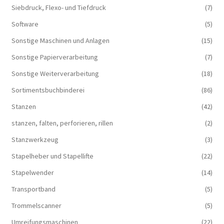
Siebdruck, Flexo- und Tiefdruck
(7)
Software
(5)
Sonstige Maschinen und Anlagen
(15)
Sonstige Papierverarbeitung
(7)
Sonstige Weiterverarbeitung
(18)
Sortimentsbuchbinderei
(86)
Stanzen
(42)
stanzen, falten, perforieren, rillen
(2)
Stanzwerkzeug
(3)
Stapelheber und Stapellifte
(22)
Stapelwender
(14)
Transportband
(5)
Trommelscanner
(5)
Umreifungsmaschinen
(22)