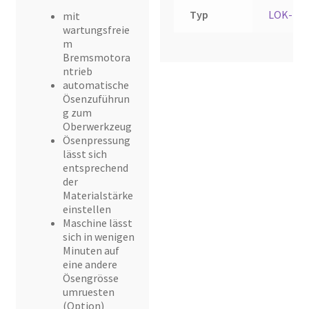
Typ
LOK-103
mit
wartungsfreie
m
Bremsmotora
ntrieb
automatische
Ösenzuführun
g zum
Oberwerkzeug
Ösenpressung
lässt sich
entsprechend
der
Materialstärke
einstellen
Maschine lässt
sich in wenigen
Minuten auf
eine andere
Ösengrösse
umruesten
(Option)