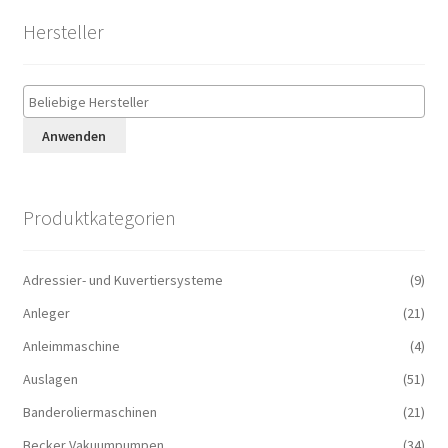
Hersteller
Anwenden
Produktkategorien
Adressier- und Kuvertiersysteme
(9)
Anleger
(21)
Anleimmaschine
(4)
Auslagen
(51)
Banderoliermaschinen
(21)
Becker Vakuumpumpen
(34)