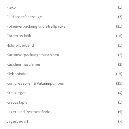
Flexo
(1)
Flurförderfahrzeuge
(7)
Folienverpackung und Straffpacker
(31)
Fördertechnik
(18)
Hilfsförderband
(1)
Kartonverpackungsmaschinen
(2)
Kaschiermaschinen
(2)
Klebebinder
(15)
Kompressoren & Vakuum­pumpen
(25)
Kreuzleger
(4)
Kreuzstapler
(1)
Lager- und Restbestände
(5)
Lagerbedarf
(7)