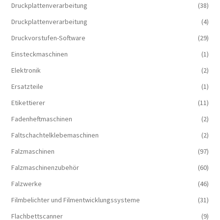
Druckplattenverarbeitung
(38)
Druckplattenverarbeitung
(4)
Druckvorstufen-Software
(29)
Einsteckmaschinen
(1)
Elektronik
(2)
Ersatzteile
(1)
Etikettierer
(11)
Fadenheftmaschinen
(2)
Faltschachtelklebemaschinen
(2)
Falzmaschinen
(97)
Falzmaschinenzubehör
(60)
Falzwerke
(46)
Filmbelichter und Filmentwicklungssysteme
(31)
Flachbettscanner
(9)