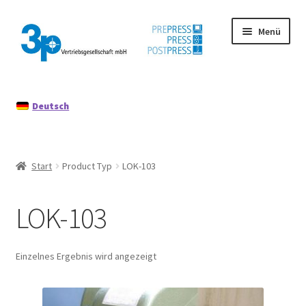
Zur
Zum
Menü
Navigation
Inhalt
springen
springen
Start
Deutsch
Datenschutz
Gebrauchtmaschinen
Start
Product Typ
LOK-103
Impressum
LOK-103
Mein Konto
Richtlinie für Rückerstattungen und Rückgaben
Einzelnes Ergebnis wird angezeigt