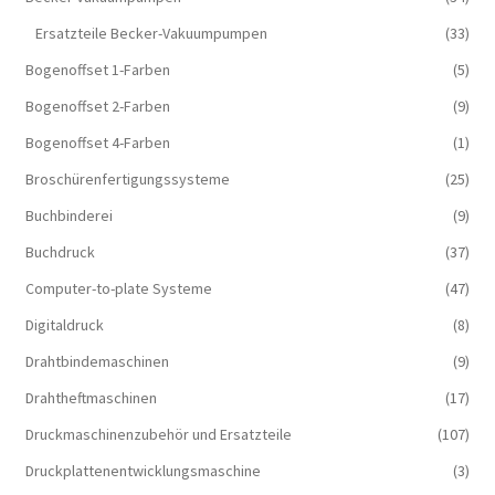
Ersatzteile Becker-Vakuumpumpen
(33)
Bogenoffset 1-Farben
(5)
Bogenoffset 2-Farben
(9)
Bogenoffset 4-Farben
(1)
Broschürenfertigungssysteme
(25)
Buchbinderei
(9)
Buchdruck
(37)
Computer-to-plate Systeme
(47)
Digitaldruck
(8)
Drahtbindemaschinen
(9)
Drahtheftmaschinen
(17)
Druckmaschinenzubehör und Ersatzteile
(107)
Druckplattenentwicklungsmaschine
(3)