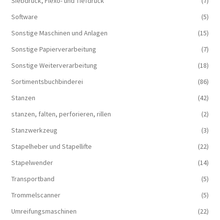
Siebdruck, Flexo- und Tiefdruck
(7)
Software
(5)
Sonstige Maschinen und Anlagen
(15)
Sonstige Papierverarbeitung
(7)
Sonstige Weiterverarbeitung
(18)
Sortimentsbuchbinderei
(86)
Stanzen
(42)
stanzen, falten, perforieren, rillen
(2)
Stanzwerkzeug
(3)
Stapelheber und Stapellifte
(22)
Stapelwender
(14)
Transportband
(5)
Trommelscanner
(5)
Umreifungsmaschinen
(22)