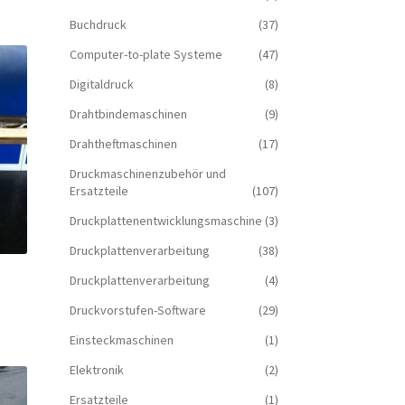
Buchdruck
(37)
Computer-to-plate Systeme
(47)
Digitaldruck
(8)
Drahtbindemaschinen
(9)
Drahtheftmaschinen
(17)
Druckmaschinenzubehör und
Ersatzteile
(107)
Druckplattenentwicklungsmaschine
(3)
Druckplattenverarbeitung
(38)
Druckplattenverarbeitung
(4)
Druckvorstufen-Software
(29)
Einsteckmaschinen
(1)
Elektronik
(2)
Ersatzteile
(1)