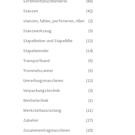
Sortimentsbuchbinderei
(86)
Stanzen
(42)
stanzen, falten, perforieren, rillen
(2)
Stanzwerkzeug
(3)
Stapelheber und Stapellifte
(22)
Stapelwender
(14)
Transportband
(5)
Trommelscanner
(5)
Umreifungsmaschinen
(22)
Verpackungstechnik
(3)
Werbetechnik
(1)
Werkstattausrüstung
(21)
Zubehör
(27)
Zusammentragmaschinen
(20)