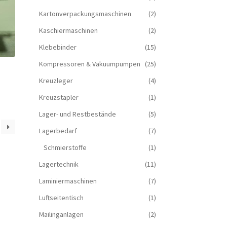
Kartonverpackungsmaschinen
(2)
Kaschiermaschinen
(2)
Klebebinder
(15)
Kompressoren & Vakuum­pumpen
(25)
Kreuzleger
(4)
Kreuzstapler
(1)
Lager- und Restbestände
(5)
Lagerbedarf
(7)
Schmierstoffe
(1)
Lagertechnik
(11)
Laminiermaschinen
(7)
Luftseitentisch
(1)
Mailinganlagen
(2)