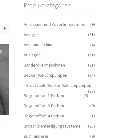
Produktkategorien
Adressier- und Kuvertiersysteme
(9)
Anleger
(21)
Anleimmaschine
(4)
Auslagen
(51)
Banderoliermaschinen
(21)
Becker Vakuumpumpen
(34)
Ersatzteile Becker-Vakuumpumpen
(33)
Bogenoffset 1-Farben
(5)
Bogenoffset 2-Farben
(9)
Bogenoffset 4-Farben
(1)
-
Broschürenfertigungssysteme
(25)
Buchbinderei
(9)