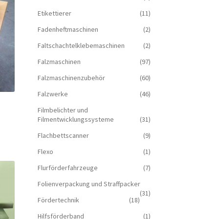
Etikettierer
(11)
Fadenheftmaschinen
(2)
Faltschachtelklebemaschinen
(2)
Falzmaschinen
(97)
Falzmaschinenzubehör
(60)
Falzwerke
(46)
Filmbelichter und
Filmentwicklungssysteme
(31)
Flachbettscanner
(9)
Flexo
(1)
Flurförderfahrzeuge
(7)
Folienverpackung und Straffpacker
(31)
Fördertechnik
(18)
Hilfsförderband
(1)