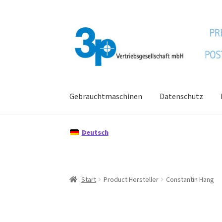
Zur
Zum
Navigation
Inhalt
springen
springen
Gebrauchtmaschinen
Datenschutz
Start
Datenschutz
Gebrauchtmaschinen
Imp
Deutsch
Start
Product Hersteller
Constantin Hang