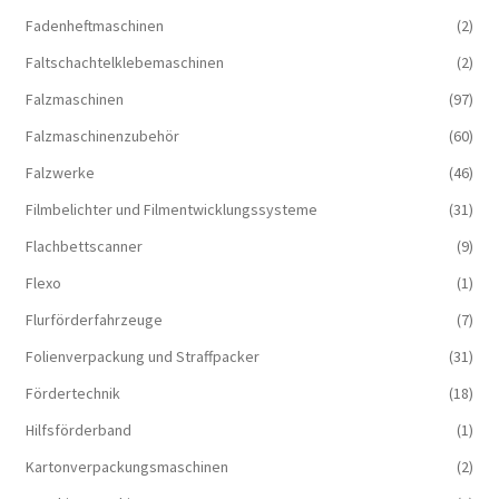
Fadenheftmaschinen
(2)
Faltschachtelklebemaschinen
(2)
Falzmaschinen
(97)
Falzmaschinenzubehör
(60)
Falzwerke
(46)
Filmbelichter und Filmentwicklungssysteme
(31)
Flachbettscanner
(9)
Flexo
(1)
Flurförderfahrzeuge
(7)
Folienverpackung und Straffpacker
(31)
Fördertechnik
(18)
Hilfsförderband
(1)
Kartonverpackungsmaschinen
(2)