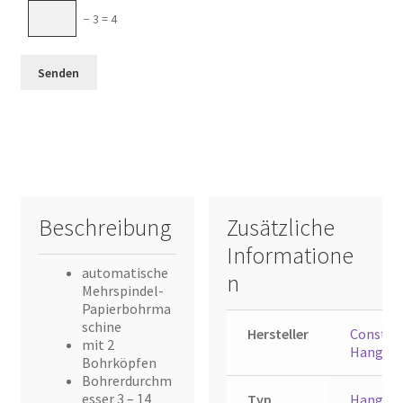
− 3 = 4
Beschreibung
Zusätzliche
Informatione
automatische
n
Mehrspindel-
Papierbohrma
schine
Hersteller
Constan
mit 2
Hang
Bohrköpfen
Bohrerdurchm
esser 3 – 14
Typ
Hang 10