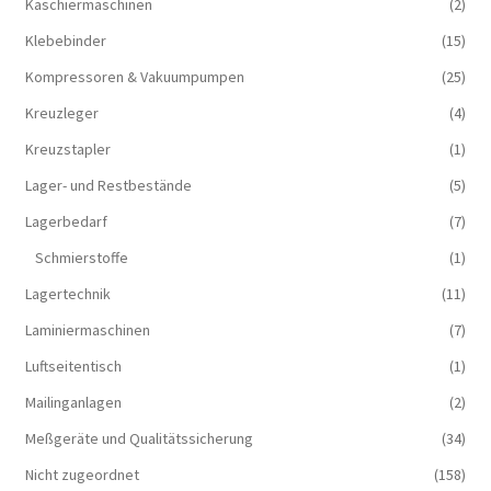
Kaschiermaschinen
(2)
Klebebinder
(15)
Kompressoren & Vakuum­pumpen
(25)
Kreuzleger
(4)
Kreuzstapler
(1)
Lager- und Restbestände
(5)
Lagerbedarf
(7)
Schmierstoffe
(1)
Lagertechnik
(11)
Laminiermaschinen
(7)
Luftseitentisch
(1)
Mailinganlagen
(2)
Meßgeräte und Qualitätssicherung
(34)
Nicht zugeordnet
(158)