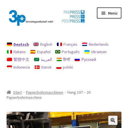
Zur
Zum
Menü
Navigation
Inhalt
springen
springen
Start
Deutsch
English
Français
Nederlands
Datenschutz
Italiano
Español
Português
Ukrainian
繁體中文
العربية
हिन्दी
Русский
Gebrauchtmaschinen
Indonesia
Dansk
polski
Impressum
Mein Konto
Start
Papierbohrmaschinen
Hang 107 – 20
Papierbohrmaschine
Richtlinie für Rückerstattungen und Rückgaben