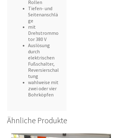
Rollen
Tiefen- und
Seitenanschlä
ge
mit
Drehstrommo
tor 380 V
Auslösung
durch
elektrischen
Fußschalter,
Reversierschal
tung
wahlweise mit
zwei oder vier
Bohrköpfen
Ähnliche Produkte