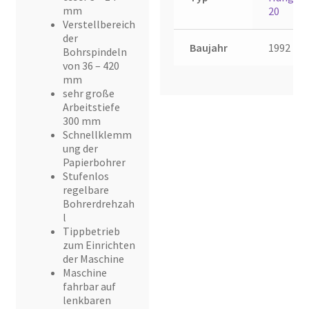
mm
20
Verstellbereich
der
Baujahr
1992
Bohrspindeln
von 36 – 420
mm
sehr große
Arbeitstiefe
300 mm
Schnellklemm
ung der
Papierbohrer
Stufenlos
regelbare
Bohrerdrehzah
l
Tippbetrieb
zum Einrichten
der Maschine
Maschine
fahrbar auf
lenkbaren