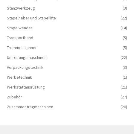
Stanzwerkzeug
(3)
Stapelheber und Stapellifte
(22)
Stapelwender
(14)
Transportband
(5)
Trommelscanner
(5)
Umreifungsmaschinen
(22)
Verpackungstechnik
(3)
Werbetechnik
(1)
Werkstattausrüstung
(21)
Zubehör
(27)
Zusammentragmaschinen
(20)