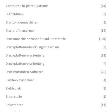
Computer-to-plate Systeme
(47)
Digitaldruck
(8)
Drahtbindemaschinen
(9)
Drahtheftmaschinen
(17)
Druckmaschinenzubehör und Ersatzteile
(107)
Druckplattenentwicklungsmaschine
(3)
Druckplattenverarbeitung
(38)
Druckplattenverarbeitung
(4)
Druckvorstufen-Software
(29)
Einsteckmaschinen
(1)
Elektronik
(2)
Ersatzteile
(1)
Etikettierer
(11)