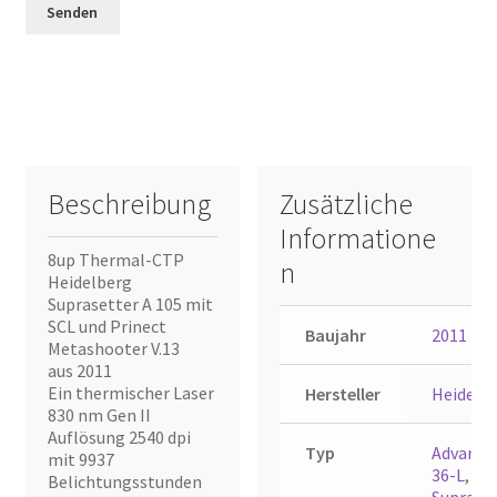
Beschreibung
Zusätzliche
Informatione
8up Thermal-CTP
n
Heidelberg
Suprasetter A 105 mit
SCL und Prinect
Baujahr
2011
Metashooter V.13
aus 2011
Ein thermischer Laser
Hersteller
Heidelb
830 nm Gen II
Auflösung 2540 dpi
Typ
Advant 
mit 9937
36-L
,
Belichtungsstunden
Suprase