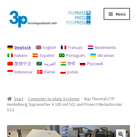
Zur
Zum
Menü
Navigation
Inhalt
springen
springen
Start
Deutsch
English
Français
Nederlands
Datenschutz
Italiano
Español
Português
Ukrainian
繁體中文
العربية
हिन्दी
Русский
Gebrauchtmaschinen
Indonesia
Dansk
polski
Impressum
Mein Konto
Start
Computer-to-plate Systeme
8up Thermal-CTP
Heidelberg Suprasetter A 105 mit SCL und Prinect Metashooter
Richtlinie für Rückerstattungen und Rückgaben
V.13