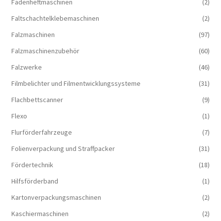
Fadenheftmaschinen
(2)
Faltschachtelklebemaschinen
(2)
Falzmaschinen
(97)
Falzmaschinenzubehör
(60)
Falzwerke
(46)
Filmbelichter und Filmentwicklungssysteme
(31)
Flachbettscanner
(9)
Flexo
(1)
Flurförderfahrzeuge
(7)
Folienverpackung und Straffpacker
(31)
Fördertechnik
(18)
Hilfsförderband
(1)
Kartonverpackungsmaschinen
(2)
Kaschiermaschinen
(2)