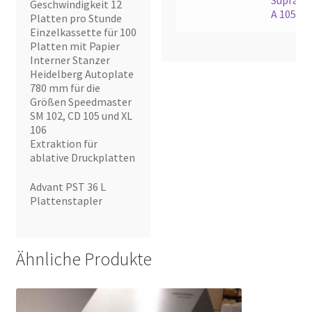
Geschwindigkeit 12
A 105
,
V.
Platten pro Stunde
Einzelkassette für 100
Platten mit Papier
Interner Stanzer
Heidelberg Autoplate
780 mm für die
Größen Speedmaster
SM 102, CD 105 und XL
106
Extraktion für
ablative Druckplatten
Advant PST 36 L
Plattenstapler
Ähnliche Produkte