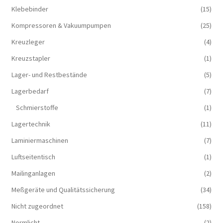
Klebebinder
(15)
Kompressoren & Vakuum­pumpen
(25)
Kreuzleger
(4)
Kreuzstapler
(1)
Lager- und Restbestände
(5)
Lagerbedarf
(7)
Schmierstoffe
(1)
Lagertechnik
(11)
Laminiermaschinen
(7)
Luftseitentisch
(1)
Mailinganlagen
(2)
Meßgeräte und Qualitätssicherung
(34)
Nicht zugeordnet
(158)
Normlicht
(2)