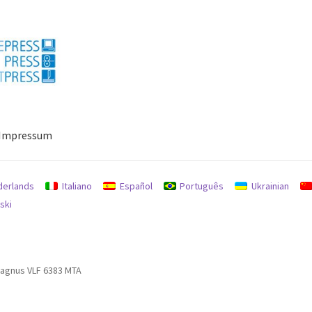
Impressum
ressum
Mein Konto
Richtlinie für Rückerstattungen und Rückgab
derlands
Italiano
Español
Português
Ukrainian
ski
gnus VLF 6383 MTA