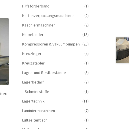
Hilfsförderband
(1)
Kartonverpackungsmaschinen
(2)
Kaschiermaschinen
(2)
Klebebinder
(15)
Kompressoren & Vakuum­pumpen
(25)
Kreuzleger
(4)
Kreuzstapler
(1)
Lager- und Restbestände
(5)
Lagerbedarf
(7)
Schmierstoffe
(1)
itex
Lagertechnik
(11)
Laminiermaschinen
(7)
Luftseitentisch
(1)