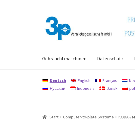
Zur
Zum
Navigation
Inhalt
springen
springen
Gebrauchtmaschinen
Datenschutz
Start
Datenschutz
Gebrauchtmaschinen
Imp
Deutsch
English
Français
Ne
Русский
Indonesia
Dansk
pol
Start
Computer-to-plate Systeme
KODAK Ma