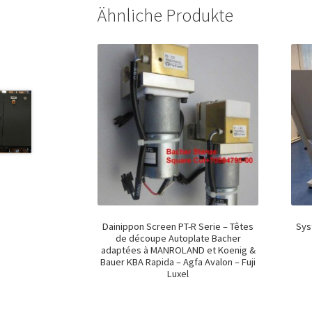
Ähnliche Produkte
Dainippon Screen PT-R Serie – Têtes
Sys
de découpe Autoplate Bacher
adaptées à MANROLAND et Koenig &
Bauer KBA Rapida – Agfa Avalon – Fuji
Luxel