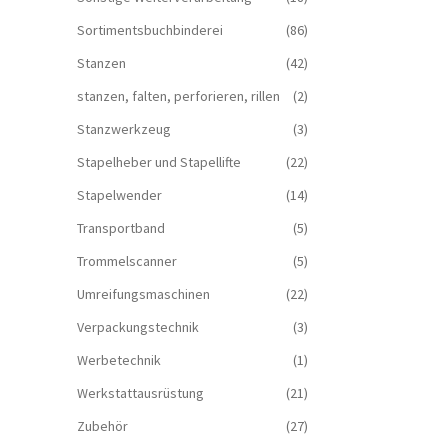
Sortimentsbuchbinderei
(86)
Stanzen
(42)
stanzen, falten, perforieren, rillen
(2)
Stanzwerkzeug
(3)
Stapelheber und Stapellifte
(22)
Stapelwender
(14)
Transportband
(5)
Trommelscanner
(5)
Umreifungsmaschinen
(22)
Verpackungstechnik
(3)
Werbetechnik
(1)
Werkstattausrüstung
(21)
Zubehör
(27)