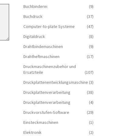
Buchbinderei
(9)
Buchdruck
(37)
Computer-to-plate Systeme
(47)
Digitaldruck
(8)
Drahtbindemaschinen
(9)
Drahtheftmaschinen
(17)
Druckmaschinenzubehör und
Ersatzteile
(107)
Druckplattenentwicklungsmaschine
(3)
Druckplattenverarbeitung
(38)
Druckplattenverarbeitung
(4)
Druckvorstufen-Software
(29)
Einsteckmaschinen
(1)
Elektronik
(2)