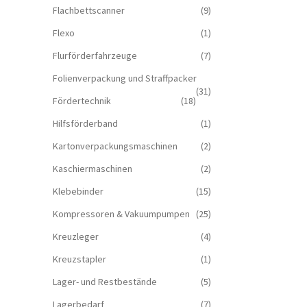
Flachbettscanner
(9)
Flexo
(1)
Flurförderfahrzeuge
(7)
Folienverpackung und Straffpacker
(31)
Fördertechnik
(18)
Hilfsförderband
(1)
Kartonverpackungsmaschinen
(2)
Kaschiermaschinen
(2)
Klebebinder
(15)
Kompressoren & Vakuum­pumpen
(25)
Kreuzleger
(4)
Kreuzstapler
(1)
Lager- und Restbestände
(5)
Lagerbedarf
(7)