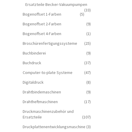
Ersatzteile Becker-Vakuumpumpen
(33)
Bogenoffset 1-Farben
(5)
Bogenoffset 2-Farben
(9)
Bogenoffset 4-Farben
(1)
Broschürenfertigungssysteme
(25)
Buchbinderei
(9)
Buchdruck
(37)
Computer-to-plate Systeme
(47)
Digitaldruck
(8)
Drahtbindemaschinen
(9)
Drahtheftmaschinen
(17)
Druckmaschinenzubehör und
Ersatzteile
(107)
Druckplattenentwicklungsmaschine
(3)