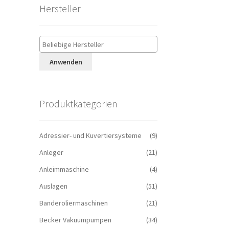
Hersteller
Anwenden
Produktkategorien
Adressier- und Kuvertiersysteme
(9)
Anleger
(21)
Anleimmaschine
(4)
Auslagen
(51)
Banderoliermaschinen
(21)
Becker Vakuumpumpen
(34)