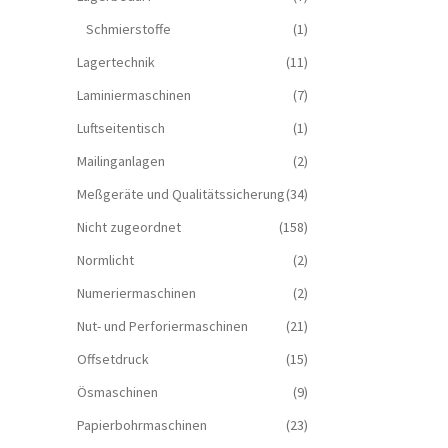
Schmierstoffe
(1)
Lagertechnik
(11)
Laminiermaschinen
(7)
Luftseitentisch
(1)
Mailinganlagen
(2)
Meßgeräte und Qualitätssicherung
(34)
Nicht zugeordnet
(158)
Normlicht
(2)
Numeriermaschinen
(2)
Nut- und Perforiermaschinen
(21)
Offsetdruck
(15)
Ösmaschinen
(9)
Papierbohrmaschinen
(23)