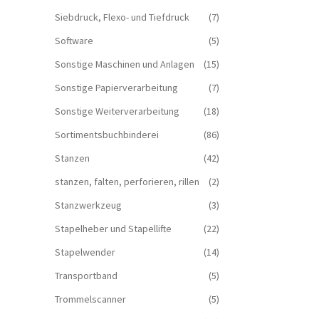
Siebdruck, Flexo- und Tiefdruck
(7)
Software
(5)
Sonstige Maschinen und Anlagen
(15)
Sonstige Papierverarbeitung
(7)
Sonstige Weiterverarbeitung
(18)
Sortimentsbuchbinderei
(86)
Stanzen
(42)
stanzen, falten, perforieren, rillen
(2)
Stanzwerkzeug
(3)
Stapelheber und Stapellifte
(22)
Stapelwender
(14)
Transportband
(5)
Trommelscanner
(5)