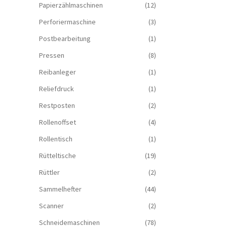
Papierzählmaschinen
(12)
Perforiermaschine
(3)
Postbearbeitung
(1)
Pressen
(8)
Reibanleger
(1)
Reliefdruck
(1)
Restposten
(2)
Rollenoffset
(4)
Rollentisch
(1)
Rütteltische
(19)
Rüttler
(2)
Sammelhefter
(44)
Scanner
(2)
Schneidemaschinen
(78)