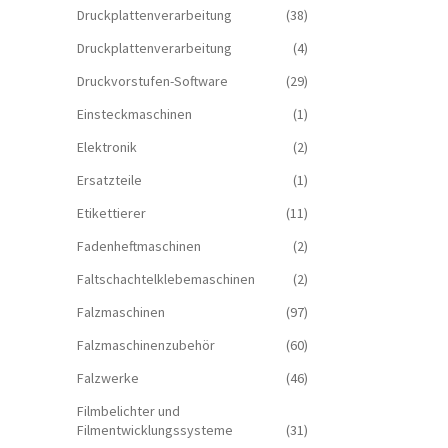
Druckplattenverarbeitung
(38)
Druckplattenverarbeitung
(4)
Druckvorstufen-Software
(29)
Einsteckmaschinen
(1)
Elektronik
(2)
Ersatzteile
(1)
Etikettierer
(11)
Fadenheftmaschinen
(2)
Faltschachtelklebemaschinen
(2)
Falzmaschinen
(97)
Falzmaschinenzubehör
(60)
Falzwerke
(46)
Filmbelichter und
Filmentwicklungssysteme
(31)