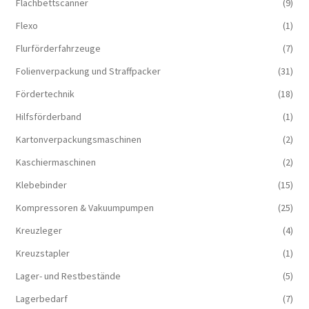
Flachbettscanner
(9)
Flexo
(1)
Flurförderfahrzeuge
(7)
Folienverpackung und Straffpacker
(31)
Fördertechnik
(18)
Hilfsförderband
(1)
Kartonverpackungsmaschinen
(2)
Kaschiermaschinen
(2)
Klebebinder
(15)
Kompressoren & Vakuum­pumpen
(25)
Kreuzleger
(4)
Kreuzstapler
(1)
Lager- und Restbestände
(5)
Lagerbedarf
(7)