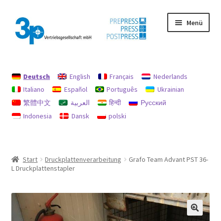
Zur
Zum
Menü
Navigation
Inhalt
springen
springen
Start
Deutsch
English
Français
Nederlands
Datenschutz
Italiano
Español
Português
Ukrainian
繁體中文
العربية
हिन्दी
Русский
Gebrauchtmaschinen
Indonesia
Dansk
polski
Impressum
Mein Konto
Start
Druckplattenverarbeitung
Grafo Team Advant PST 36-
L Druckplattenstapler
Richtlinie für Rückerstattungen und Rückgaben