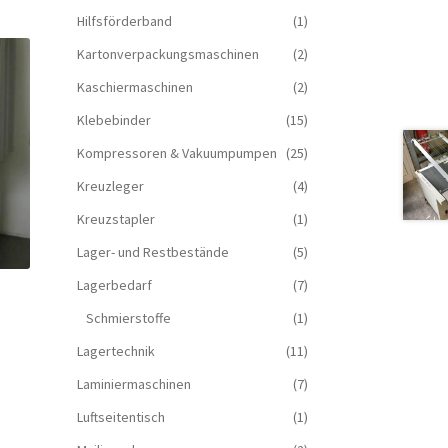
Hilfsförderband
(1)
Kartonverpackungsmaschinen
(2)
Kaschiermaschinen
(2)
Klebebinder
(15)
Kompressoren & Vakuum­pumpen
(25)
Kreuzleger
(4)
Kreuzstapler
(1)
Lager- und Restbestände
(5)
Lagerbedarf
(7)
Schmierstoffe
(1)
Lagertechnik
(11)
Laminiermaschinen
(7)
Luftseitentisch
(1)