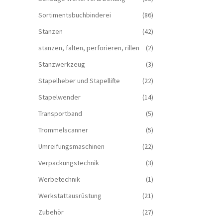
Sortimentsbuchbinderei
(86)
Stanzen
(42)
stanzen, falten, perforieren, rillen
(2)
Stanzwerkzeug
(3)
Stapelheber und Stapellifte
(22)
Stapelwender
(14)
Transportband
(5)
Trommelscanner
(5)
Umreifungsmaschinen
(22)
Verpackungstechnik
(3)
Werbetechnik
(1)
Werkstattausrüstung
(21)
Zubehör
(27)