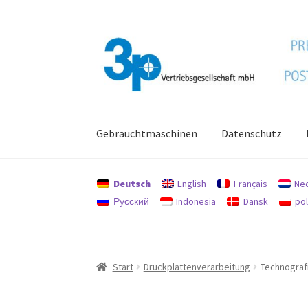
Zur
Zum
Navigation
Inhalt
springen
springen
Gebrauchtmaschinen
Datenschutz
Start
Datenschutz
Gebrauchtmaschinen
Imp
Deutsch
English
Français
Ne
Русский
Indonesia
Dansk
pol
Start
Druckplattenverarbeitung
Technograf