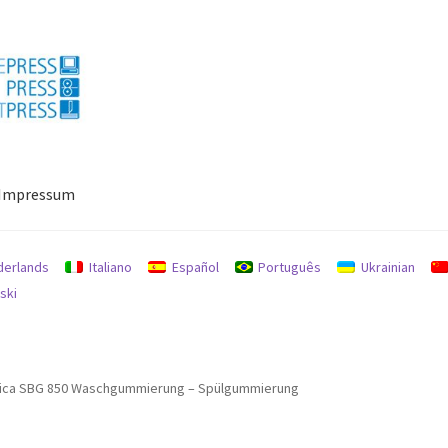
Impressum
ressum
Mein Konto
Richtlinie für Rückerstattungen und Rückgab
derlands
Italiano
Español
Português
Ukrainian
ski
ica SBG 850 Waschgummierung – Spülgummierung