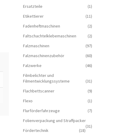
Ersatzteile
(1)
Etikettierer
(11)
Fadenheftmaschinen
(2)
Faltschachtelklebemaschinen
(2)
Falzmaschinen
(97)
Falzmaschinenzubehör
(60)
Falzwerke
(46)
Filmbelichter und
Filmentwicklungssysteme
(31)
Flachbettscanner
(9)
Flexo
(1)
Flurförderfahrzeuge
(7)
Folienverpackung und Straffpacker
(31)
Fördertechnik
(18)