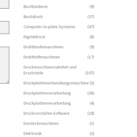
Buchbinderei
(9)
Buchdruck
(37)
Computer-to-plate Systeme
(47)
Digitaldruck
(8)
Drahtbindemaschinen
(9)
Drahtheftmaschinen
(17)
Druckmaschinenzubehör und
Ersatzteile
(107)
Druckplattenentwicklungsmaschine
(3)
Druckplattenverarbeitung
(38)
Druckplattenverarbeitung
(4)
Druckvorstufen-Software
(29)
Einsteckmaschinen
(1)
Elektronik
(2)