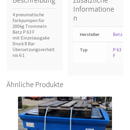
Beschreibung
Zusätzliche
Informatione
4 pneumatische
n
Farbpumpen für
200kg Trommeln
Betz P 63 F
Hersteller
Betz
mit Einzelausgabe
Druck 8 Bar
Übersetzungsverhält
Typ
P 63
nis 6:1
F
Ähnliche Produkte