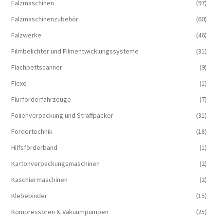
Falzmaschinen
(97)
Falzmaschinenzubehör
(60)
Falzwerke
(46)
Filmbelichter und Filmentwicklungssysteme
(31)
Flachbettscanner
(9)
Flexo
(1)
Flurförderfahrzeuge
(7)
Folienverpackung und Straffpacker
(31)
Fördertechnik
(18)
Hilfsförderband
(1)
Kartonverpackungsmaschinen
(2)
Kaschiermaschinen
(2)
Klebebinder
(15)
Kompressoren & Vakuum­pumpen
(25)