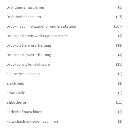
Drahtbindemaschinen
(9)
Drahtheftmaschinen
(17)
Druckmaschinenzubehör und Ersatzteile
(107)
Druckplattenentwicklungsmaschine
(3)
Druckplattenverarbeitung
(38)
Druckplattenverarbeitung
(4)
Druckvorstufen-Software
(29)
Einsteckmaschinen
(1)
Elektronik
(2)
Ersatzteile
(1)
Etikettierer
(11)
Fadenheftmaschinen
(2)
Faltschachtelklebemaschinen
(2)