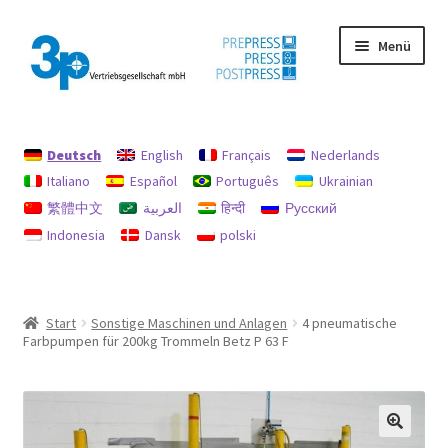
Zur
Zum
Menü
Navigation
Inhalt
springen
springen
Start
Deutsch
English
Français
Nederlands
Datenschutz
Italiano
Español
Português
Ukrainian
繁體中文
العربية
हिन्दी
Русский
Gebrauchtmaschinen
Indonesia
Dansk
polski
Impressum
Mein Konto
Start
Sonstige Maschinen und Anlagen
4 pneumatische
Farbpumpen für 200kg Trommeln Betz P 63 F
Richtlinie für Rückerstattungen und Rückgaben