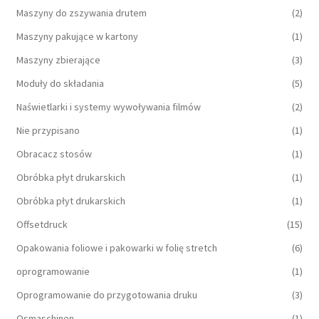
Maszyny do zszywania drutem
(2)
Maszyny pakujące w kartony
(1)
Maszyny zbierające
(3)
Moduły do składania
(5)
Naświetlarki i systemy wywoływania filmów
(2)
Nie przypisano
(1)
Obracacz stosów
(1)
Obróbka płyt drukarskich
(1)
Obróbka płyt drukarskich
(1)
Offsetdruck
(15)
Opakowania foliowe i pakowarki w folię stretch
(6)
oprogramowanie
(1)
Oprogramowanie do przygotowania druku
(3)
Osmaschinen
(1)