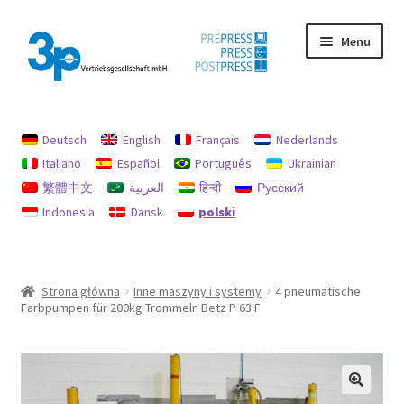
Przejdź
Przejdź
Menu
do
do
nawigacji
treści
Strona główna
Deutsch
English
Français
Nederlands
Moje konto
Italiano
Español
Português
Ukrainian
繁體中文
العربية
हिन्दी
Русский
Nadruk
Indonesia
Dansk
polski
Ochrona danych
Używane maszyny
Strona główna
Inne maszyny i systemy
4 pneumatische
Farbpumpen für 200kg Trommeln Betz P 63 F
Zasady dotyczące zwrotów i refundacji