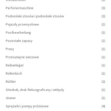
Perforiermaschine
(3)
Podnośniki stosów i podnośniki stosów
(2)
Pojazdy przemysłowe
(1)
Postbearbeitung
(1)
Pozostałe zapasy
(1)
Prasy
(1)
Przesunięcie sieciowe
(1)
Reibanleger
(1)
Rollentisch
(1)
Rüttler
(2)
Sitodruk, druk fleksograficzny i wklęsły
(1)
skaner
(1)
Sprężarki i pompy próżniowe
(4)