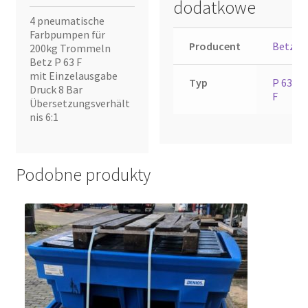
dodatkowe
4 pneumatische
Farbpumpen für
Producent
Betz
200kg Trommeln
Betz P 63 F
mit Einzelausgabe
Typ
P 63
Druck 8 Bar
F
Übersetzungsverhält
nis 6:1
Podobne produkty