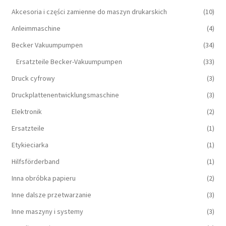
Akcesoria i części zamienne do maszyn drukarskich
(10)
Anleimmaschine
(4)
Becker Vakuumpumpen
(34)
Ersatzteile Becker-Vakuumpumpen
(33)
Druck cyfrowy
(3)
Druckplattenentwicklungsmaschine
(3)
Elektronik
(2)
Ersatzteile
(1)
Etykieciarka
(1)
Hilfsförderband
(1)
Inna obróbka papieru
(2)
Inne dalsze przetwarzanie
(3)
Inne maszyny i systemy
(3)