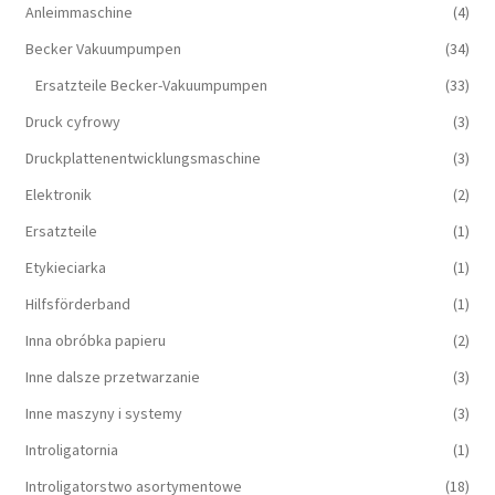
Anleimmaschine
(4)
Becker Vakuumpumpen
(34)
Ersatzteile Becker-Vakuumpumpen
(33)
Druck cyfrowy
(3)
Druckplattenentwicklungsmaschine
(3)
Elektronik
(2)
Ersatzteile
(1)
Etykieciarka
(1)
Hilfsförderband
(1)
Inna obróbka papieru
(2)
Inne dalsze przetwarzanie
(3)
Inne maszyny i systemy
(3)
Introligatornia
(1)
Introligatorstwo asortymentowe
(18)