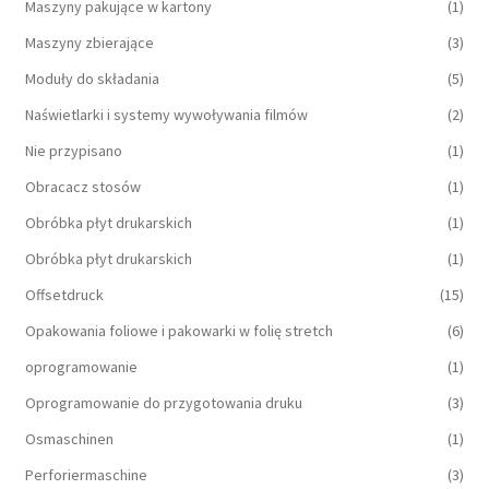
Maszyny pakujące w kartony
(1)
Maszyny zbierające
(3)
Moduły do składania
(5)
Naświetlarki i systemy wywoływania filmów
(2)
Nie przypisano
(1)
Obracacz stosów
(1)
Obróbka płyt drukarskich
(1)
Obróbka płyt drukarskich
(1)
Offsetdruck
(15)
Opakowania foliowe i pakowarki w folię stretch
(6)
oprogramowanie
(1)
Oprogramowanie do przygotowania druku
(3)
Osmaschinen
(1)
Perforiermaschine
(3)