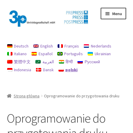
Przejdź
Przejdź
Menu
do
do
nawigacji
treści
Strona główna
Deutsch
English
Français
Nederlands
Moje konto
Italiano
Español
Português
Ukrainian
繁體中文
العربية
हिन्दी
Русский
Nadruk
Indonesia
Dansk
polski
Ochrona danych
Używane maszyny
Strona główna
Oprogramowanie do przygotowania druku
Zasady dotyczące zwrotów i refundacji
Oprogramowanie do