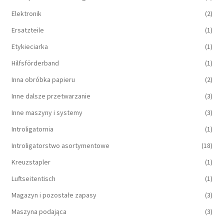
Elektronik
(2)
Ersatzteile
(1)
Etykieciarka
(1)
Hilfsförderband
(1)
Inna obróbka papieru
(2)
Inne dalsze przetwarzanie
(3)
Inne maszyny i systemy
(3)
Introligatornia
(1)
Introligatorstwo asortymentowe
(18)
Kreuzstapler
(1)
Luftseitentisch
(1)
Magazyn i pozostałe zapasy
(3)
Maszyna podająca
(3)