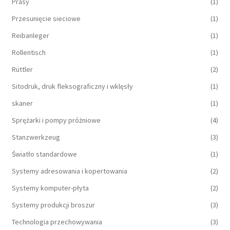
Prasy
(1)
Przesunięcie sieciowe
(1)
Reibanleger
(1)
Rollentisch
(1)
Rüttler
(2)
Sitodruk, druk fleksograficzny i wklęsły
(1)
skaner
(1)
Sprężarki i pompy próżniowe
(4)
Stanzwerkzeug
(3)
Światło standardowe
(1)
Systemy adresowania i kopertowania
(2)
Systemy komputer-płyta
(2)
Systemy produkcji broszur
(3)
Technologia przechowywania
(3)