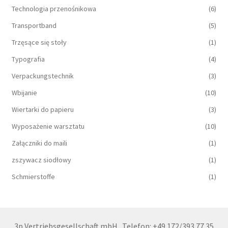
Technologia przenośnikowa
(6)
Transportband
(5)
Trzęsące się stoły
(1)
Typografia
(4)
Verpackungstechnik
(3)
Wbijanie
(10)
Wiertarki do papieru
(3)
Wyposażenie warsztatu
(10)
Załączniki do maili
(1)
zszywacz siodłowy
(1)
Schmierstoffe
(1)
3p Vertriebsgesellschaft mbH
Telefon: +49 172/393 77 35