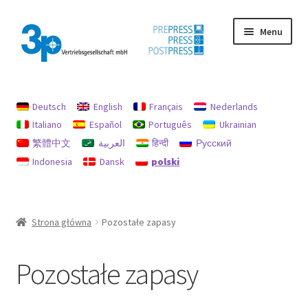
Przejdź
Przejdź
Menu
do
do
nawigacji
treści
Strona główna
Deutsch
English
Français
Nederlands
Moje konto
Italiano
Español
Português
Ukrainian
繁體中文
العربية
हिन्दी
Русский
Nadruk
Indonesia
Dansk
polski
Ochrona danych
Używane maszyny
Strona główna
Pozostałe zapasy
Zasady dotyczące zwrotów i refundacji
Pozostałe zapasy