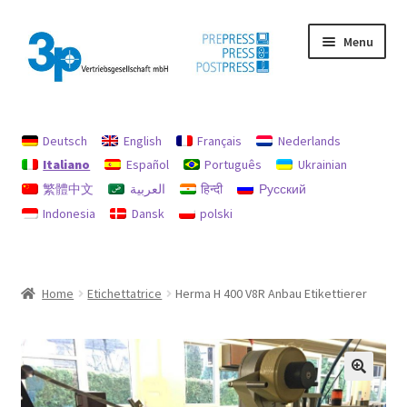
Vai
Vai
Menu
alla
al
navigazione
contenuto
Home
Deutsch
English
Français
Nederlands
Il mio conto
Italiano
Español
Português
Ukrainian
繁體中文
العربية
हिन्दी
Русский
impronta
Indonesia
Dansk
polski
Macchine usate
Politica per rimborsi e resi
Home
Etichettatrice
Herma H 400 V8R Anbau Etikettierer
protezione dati
Ricerca