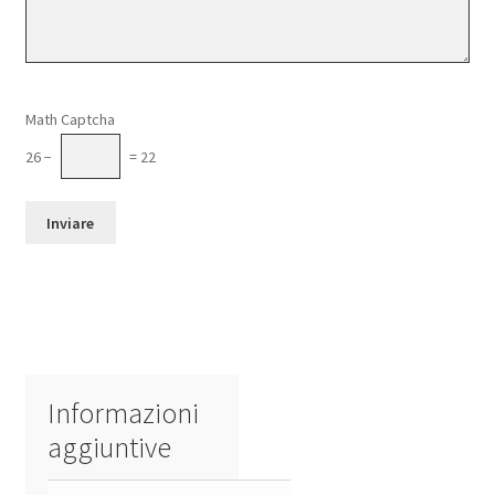
Si prega di lasciare vuoto questo campo.
Math Captcha
26 −
= 22
Informazioni
aggiuntive