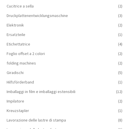
Cucitrice a sella
(2)
Druckplattenentwicklungsmaschine
(3)
Elektronik
(2)
Ersatzteile
(1)
Etichettatrice
(4)
Foglio offset a 2 colori
(2)
folding machines
(2)
Giradischi
(5)
Hilfsförderband
(1)
Imballaggi in film e imballaggi estensibili
(12)
Impilatore
(2)
Kreuzstapler
(1)
Lavorazione delle lastre di stampa
(8)