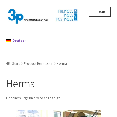
Zur
Zum
Menü
Navigation
Inhalt
springen
springen
Start
Deutsch
Datenschutz
Gebrauchtmaschinen
Start
Product Hersteller
Herma
Impressum
Herma
Mein Konto
Richtlinie für Rückerstattungen und Rückgaben
Einzelnes Ergebnis wird angezeigt