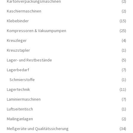
Kartonverpackungsmaschinen
(2)
Kaschiermaschinen
(2)
Klebebinder
(15)
Kompressoren & Vakuum­pumpen
(25)
Kreuzleger
(4)
Kreuzstapler
(1)
Lager- und Restbestände
(5)
Lagerbedarf
(7)
Schmierstoffe
(1)
Lagertechnik
(11)
Laminiermaschinen
(7)
Luftseitentisch
(1)
Mailinganlagen
(2)
Meßgeräte und Qualitätssicherung
(34)