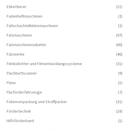
Etikettierer
(11)
Fadenheftmaschinen
(2)
Faltschachtelklebemaschinen
(2)
Falzmaschinen
(97)
Falzmaschinenzubehör
(60)
Falzwerke
(46)
Filmbelichter und Filmentwicklungssysteme
(31)
Flachbettscanner
(9)
Flexo
(1)
Flurförderfahrzeuge
(7)
Folienverpackung und Straffpacker
(31)
Fördertechnik
(18)
Hilfsförderband
(1)