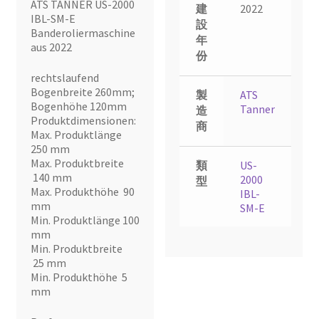
ATS TANNER US-2000
建
2022
IBL-SM-E
設
Banderoliermaschine
年
aus 2022
份
rechtslaufend
Bogenbreite 260mm;
製
ATS
Bogenhöhe 120mm
Tanner
造
Produktdimensionen:
商
Max. Produktlänge
250 mm
Max. Produktbreite
類
US-
140 mm
2000
型
Max. Produkthöhe 90
IBL-
mm
SM-E
Min. Produktlänge 100
mm
Min. Produktbreite
25 mm
Min. Produkthöhe 5
mm