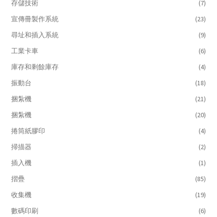
存儲技術
(7)
宣傳冊製作系統
(23)
尋址和插入系統
(9)
工業卡車
(6)
庫存和剩餘庫存
(4)
振動台
(18)
捆紮機
(21)
捆紮機
(20)
捲筒紙膠印
(4)
掃描器
(2)
插入機
(1)
摺疊
(85)
收集機
(19)
數碼印刷
(6)