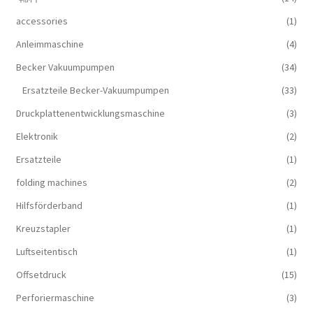
accessories
(1)
Anleimmaschine
(4)
Becker Vakuumpumpen
(34)
Ersatzteile Becker-Vakuumpumpen
(33)
Druckplattenentwicklungsmaschine
(3)
Elektronik
(2)
Ersatzteile
(1)
folding machines
(2)
Hilfsförderband
(1)
Kreuzstapler
(1)
Luftseitentisch
(1)
Offsetdruck
(15)
Perforiermaschine
(3)