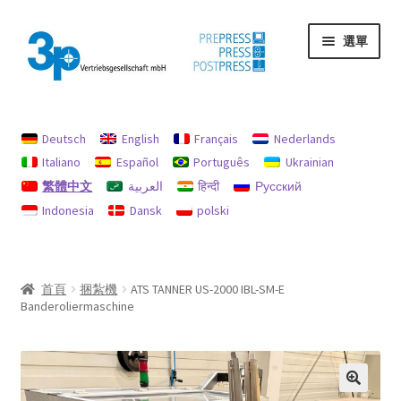
跳
跳
選單
至
至
導
主
覽
要
首頁
列
內
容
Deutsch
English
Français
Nederlands
印記
Italiano
Español
Português
Ukrainian
繁體中文
العربية
हिन्दी
Русский
我的帳戶
Indonesia
Dansk
polski
機器
退款和退貨政策
首頁
捆紮機
ATS TANNER US-2000 IBL-SM-E
Banderoliermaschine
隱私