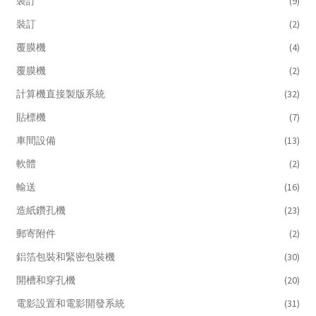
裝訂
(9)
裝訂
(2)
覆膜機
(4)
覆膜機
(2)
計算機直接製版系統
(32)
貼標機
(7)
車間設備
(13)
軟體
(2)
輸送
(16)
造紙鑽孔機
(23)
郵寄附件
(2)
鋁箔包裝和緊密包裝機
(30)
開槽和穿孔機
(20)
電影設置和電影開發系統
(31)