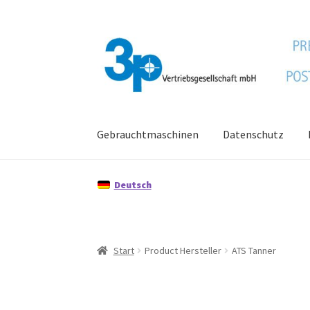
Zur
Zum
Navigation
Inhalt
springen
springen
Gebrauchtmaschinen
Datenschutz
Start
Datenschutz
Gebrauchtmaschinen
Imp
Deutsch
Start
Product Hersteller
ATS Tanner