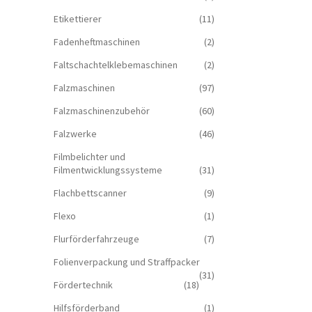
Etikettierer
(11)
Fadenheftmaschinen
(2)
Faltschachtelklebemaschinen
(2)
Falzmaschinen
(97)
Falzmaschinenzubehör
(60)
Falzwerke
(46)
Filmbelichter und
Filmentwicklungssysteme
(31)
Flachbettscanner
(9)
Flexo
(1)
Flurförderfahrzeuge
(7)
Folienverpackung und Straffpacker
(31)
Fördertechnik
(18)
Hilfsförderband
(1)