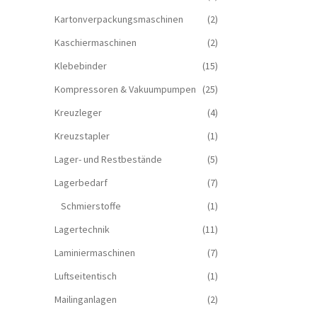
Kartonverpackungsmaschinen
(2)
Kaschiermaschinen
(2)
Klebebinder
(15)
Kompressoren & Vakuum­pumpen
(25)
Kreuzleger
(4)
Kreuzstapler
(1)
Lager- und Restbestände
(5)
Lagerbedarf
(7)
Schmierstoffe
(1)
Lagertechnik
(11)
Laminiermaschinen
(7)
Luftseitentisch
(1)
Mailinganlagen
(2)