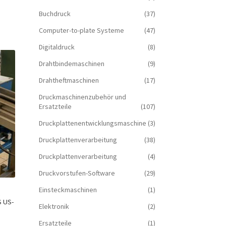
Buchdruck
(37)
Computer-to-plate Systeme
(47)
Digitaldruck
(8)
Drahtbindemaschinen
(9)
Drahtheftmaschinen
(17)
Druckmaschinenzubehör und
Ersatzteile
(107)
Druckplattenentwicklungsmaschine
(3)
Druckplattenverarbeitung
(38)
Druckplattenverarbeitung
(4)
Druckvorstufen-Software
(29)
Einsteckmaschinen
(1)
t
S US-
Elektronik
(2)
Ersatzteile
(1)