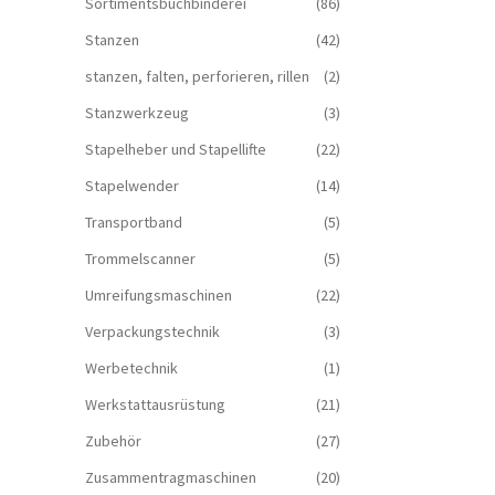
Sortimentsbuchbinderei
(86)
Stanzen
(42)
stanzen, falten, perforieren, rillen
(2)
Stanzwerkzeug
(3)
Stapelheber und Stapellifte
(22)
Stapelwender
(14)
Transportband
(5)
Trommelscanner
(5)
Umreifungsmaschinen
(22)
Verpackungstechnik
(3)
Werbetechnik
(1)
Werkstattausrüstung
(21)
Zubehör
(27)
Zusammentragmaschinen
(20)