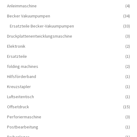
Anleimmaschine
(4)
Becker Vakuumpumpen
(34)
Ersatzteile Becker-Vakuumpumpen
(33)
Druckplattenentwicklungsmaschine
(3)
Elektronik
(2)
Ersatzteile
(1)
folding machines
(2)
Hilfsförderband
(1)
Kreuzstapler
(1)
Luftseitentisch
(1)
Offsetdruck
(15)
Perforiermaschine
(3)
Postbearbeitung
(1)