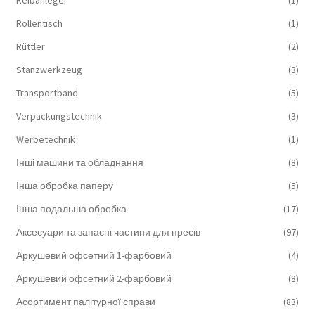
Reibanleger
(1)
Rollentisch
(1)
Rüttler
(2)
Stanzwerkzeug
(3)
Transportband
(5)
Verpackungstechnik
(3)
Werbetechnik
(1)
Інші машини та обладнання
(8)
Інша обробка паперу
(5)
Інша подальша обробка
(17)
Аксесуари та запасні частини для пресів
(97)
Аркушевий офсетний 1-фарбовий
(4)
Аркушевий офсетний 2-фарбовий
(8)
Асортимент палітурної справи
(83)