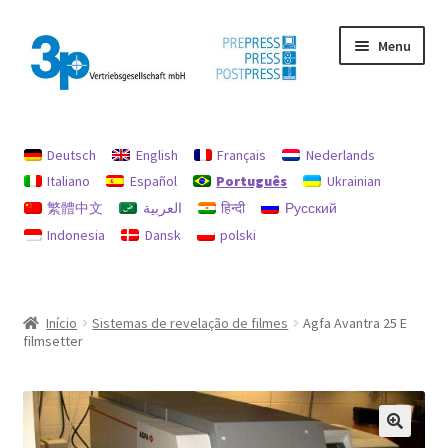
Pular
Pular
Menu
para
para
navegação
o
conteúdo
Início
Deutsch
English
Français
Nederlands
imprimir
Italiano
Español
Português
Ukrainian
繁體中文
العربية
हिन्दी
Русский
máquinas usadas
Indonesia
Dansk
polski
Minha conta
Política de Reembolsos e Devoluções
Início
Sistemas de revelação de filmes
Agfa Avantra 25 E
filmsetter
Procurar
Proteção de dados