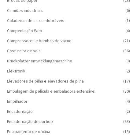
Brocas de papel
(23)
Camiões industriais
(6)
Coladeiras de caixas dobráveis
(1)
Compensação Web
(4)
Compressores e bombas de vácuo
(21)
Costureira de sela
(36)
Druckplattenentwicklungsmaschine
(3)
Elektronik
(2)
Elevadores de pilha e elevadores de pilha
(17)
Embalagem de película e embaladora extensível
(30)
Empilhador
(4)
Encadernação
(2)
Encadernação de sortido
(83)
Equipamento de oficina
(13)