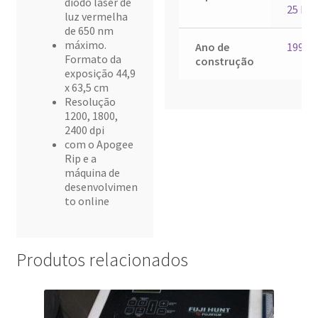
díodo laser de
25 E
luz vermelha
de 650 nm
máximo.
Ano de
1997
Formato da
construção
exposição 44,9
x 63,5 cm
Resolução
1200, 1800,
2400 dpi
com o Apogee
Rip e a
máquina de
desenvolvimen
to online
Produtos relacionados