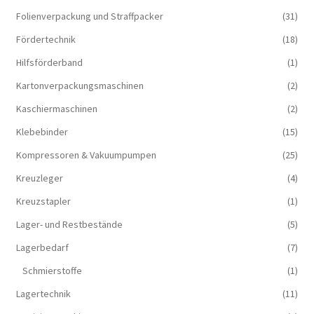
Folienverpackung und Straffpacker
(31)
Fördertechnik
(18)
Hilfsförderband
(1)
Kartonverpackungsmaschinen
(2)
Kaschiermaschinen
(2)
Klebebinder
(15)
Kompressoren & Vakuum­pumpen
(25)
Kreuzleger
(4)
Kreuzstapler
(1)
Lager- und Restbestände
(5)
Lagerbedarf
(7)
Schmierstoffe
(1)
Lagertechnik
(11)