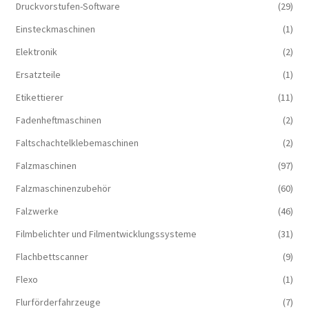
Druckvorstufen-Software
(29)
Einsteckmaschinen
(1)
Elektronik
(2)
Ersatzteile
(1)
Etikettierer
(11)
Fadenheftmaschinen
(2)
Faltschachtelklebemaschinen
(2)
Falzmaschinen
(97)
Falzmaschinenzubehör
(60)
Falzwerke
(46)
Filmbelichter und Filmentwicklungssysteme
(31)
Flachbettscanner
(9)
Flexo
(1)
Flurförderfahrzeuge
(7)