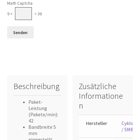
Math Captcha
9 ×
= 36
Beschreibung
Zusätzliche
Informatione
Paket-
n
Leistung
(Pakete/min):
42
Hersteller
Cyklop
Bandbreite 5
/ SMB
mm
eingestellt