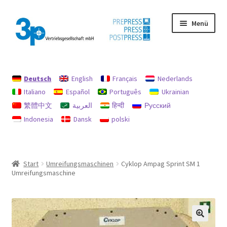
Zur
Zum
Menü
Navigation
Inhalt
springen
springen
Start
Deutsch
English
Français
Nederlands
Datenschutz
Italiano
Español
Português
Ukrainian
繁體中文
العربية
हिन्दी
Русский
Gebrauchtmaschinen
Indonesia
Dansk
polski
Impressum
Mein Konto
Start
Umreifungsmaschinen
Cyklop Ampag Sprint SM 1
Umreifungsmaschine
Richtlinie für Rückerstattungen und Rückgaben