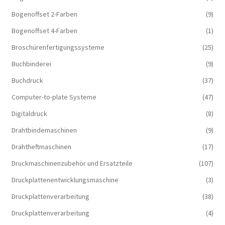
Bogenoffset 2-Farben
(9)
Bogenoffset 4-Farben
(1)
Broschürenfertigungssysteme
(25)
Buchbinderei
(9)
Buchdruck
(37)
Computer-to-plate Systeme
(47)
Digitaldruck
(8)
Drahtbindemaschinen
(9)
Drahtheftmaschinen
(17)
Druckmaschinenzubehör und Ersatzteile
(107)
Druckplattenentwicklungsmaschine
(3)
Druckplattenverarbeitung
(38)
Druckplattenverarbeitung
(4)