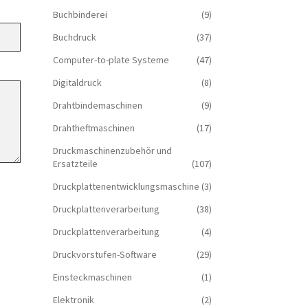
Buchbinderei
(9)
Buchdruck
(37)
Computer-to-plate Systeme
(47)
Digitaldruck
(8)
Drahtbindemaschinen
(9)
Drahtheftmaschinen
(17)
Druckmaschinenzubehör und
Ersatzteile
(107)
Druckplattenentwicklungsmaschine
(3)
Druckplattenverarbeitung
(38)
Druckplattenverarbeitung
(4)
Druckvorstufen-Software
(29)
Einsteckmaschinen
(1)
Elektronik
(2)