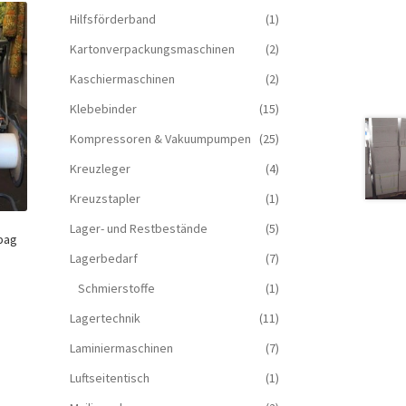
Hilfsförderband
(1)
Kartonverpackungsmaschinen
(2)
Kaschiermaschinen
(2)
Klebebinder
(15)
Kompressoren & Vakuum­pumpen
(25)
Kreuzleger
(4)
Kreuzstapler
(1)
Lager- und Restbestände
(5)
Lagerbedarf
(7)
Schmierstoffe
(1)
Lagertechnik
(11)
Laminiermaschinen
(7)
Luftseitentisch
(1)