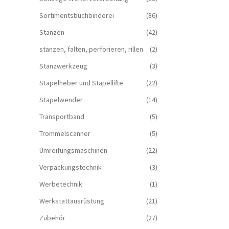
Sortimentsbuchbinderei
(86)
Stanzen
(42)
stanzen, falten, perforieren, rillen
(2)
Stanzwerkzeug
(3)
Stapelheber und Stapellifte
(22)
Stapelwender
(14)
Transportband
(5)
Trommelscanner
(5)
Umreifungsmaschinen
(22)
Verpackungstechnik
(3)
Werbetechnik
(1)
Werkstattausrüstung
(21)
Zubehör
(27)