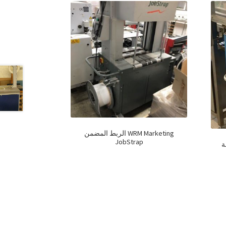
الربط المضمن WRM Marketing
JobStrap
جة