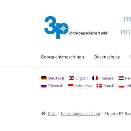
Zur
Zum
Navigation
Inhalt
springen
springen
Gebrauchtmaschinen
Datenschutz
Start
Datenschutz
Gebrauchtmaschinen
Imp
Deutsch
English
Français
Ne
Русский
Indonesia
Dansk
pol
Start
Umreifungsmaschinen
Strapex PP-Ba