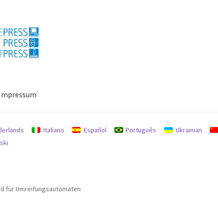
Impressum
ressum
Mein Konto
Richtlinie für Rückerstattungen und Rückgab
derlands
Italiano
Español
Português
Ukrainian
ski
nd für Umreifungsautomaten