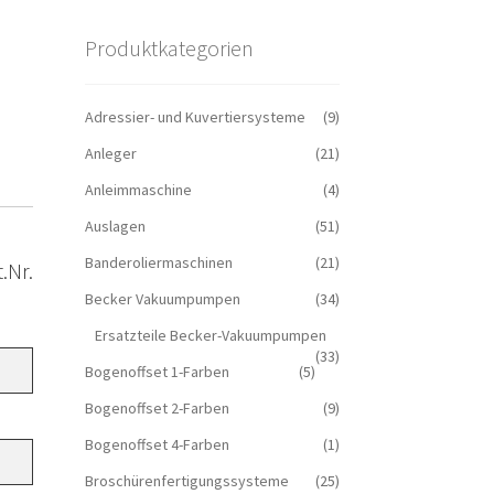
Produktkategorien
Adressier- und Kuvertiersysteme
(9)
Anleger
(21)
Anleimmaschine
(4)
Auslagen
(51)
Banderoliermaschinen
(21)
.Nr.
Becker Vakuumpumpen
(34)
Ersatzteile Becker-Vakuumpumpen
(33)
Bogenoffset 1-Farben
(5)
Bogenoffset 2-Farben
(9)
Bogenoffset 4-Farben
(1)
Broschürenfertigungssysteme
(25)