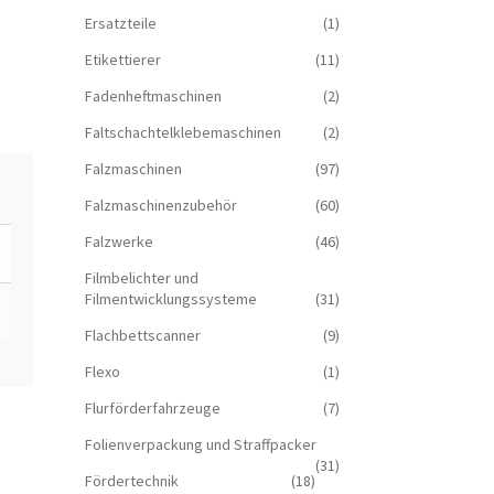
Ersatzteile
(1)
Etikettierer
(11)
Fadenheftmaschinen
(2)
Faltschachtelklebemaschinen
(2)
Falzmaschinen
(97)
Falzmaschinenzubehör
(60)
Falzwerke
(46)
Filmbelichter und
Filmentwicklungssysteme
(31)
Flachbettscanner
(9)
Flexo
(1)
Flurförderfahrzeuge
(7)
Folienverpackung und Straffpacker
(31)
Fördertechnik
(18)