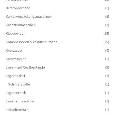
Hilfsförderband
(1)
Kartonverpackungsmaschinen
(2)
Kaschiermaschinen
(2)
Klebebinder
(15)
Kompressoren & Vakuum­pumpen
(25)
Kreuzleger
(4)
Kreuzstapler
(1)
Lager- und Restbestände
(5)
Lagerbedarf
(7)
Schmierstoffe
(1)
Lagertechnik
(11)
Laminiermaschinen
(7)
Luftseitentisch
(1)