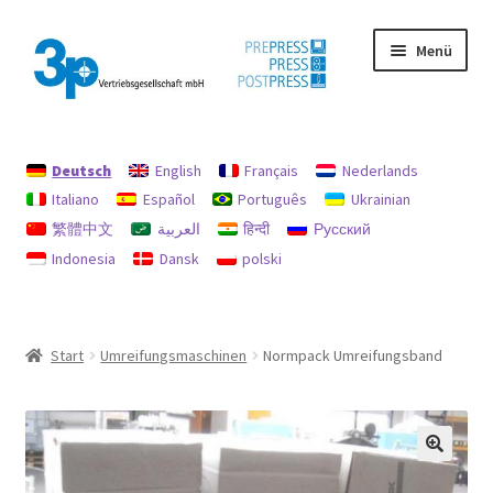
Zur
Zum
Menü
Navigation
Inhalt
springen
springen
Start
Deutsch
English
Français
Nederlands
Datenschutz
Italiano
Español
Português
Ukrainian
繁體中文
العربية
हिन्दी
Русский
Gebrauchtmaschinen
Indonesia
Dansk
polski
Impressum
Mein Konto
Start
Umreifungsmaschinen
Normpack Umreifungsband
Richtlinie für Rückerstattungen und Rückgaben