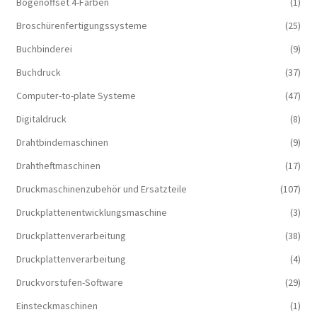
Bogenoffset 4-Farben
(1)
Broschürenfertigungssysteme
(25)
Buchbinderei
(9)
Buchdruck
(37)
Computer-to-plate Systeme
(47)
Digitaldruck
(8)
Drahtbindemaschinen
(9)
Drahtheftmaschinen
(17)
Druckmaschinenzubehör und Ersatzteile
(107)
Druckplattenentwicklungsmaschine
(3)
Druckplattenverarbeitung
(38)
Druckplattenverarbeitung
(4)
Druckvorstufen-Software
(29)
Einsteckmaschinen
(1)