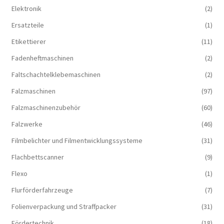
Elektronik
(2)
Ersatzteile
(1)
Etikettierer
(11)
Fadenheftmaschinen
(2)
Faltschachtelklebemaschinen
(2)
Falzmaschinen
(97)
Falzmaschinenzubehör
(60)
Falzwerke
(46)
Filmbelichter und Filmentwicklungssysteme
(31)
Flachbettscanner
(9)
Flexo
(1)
Flurförderfahrzeuge
(7)
Folienverpackung und Straffpacker
(31)
Fördertechnik
(18)