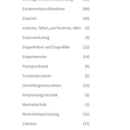
Sortimentsbuchbinderei
(86)
Stanzen
(42)
stanzen, falten, perforieren, rillen
(2)
Stanzwerkzeug
(3)
Stapelheber und Stapellifte
(22)
Stapelwender
(14)
Transportband
(5)
Trommelscanner
(5)
Umreifungsmaschinen
(22)
Verpackungstechnik
(3)
Werbetechnik
(1)
Werkstattausrüstung
(21)
Zubehör
(27)