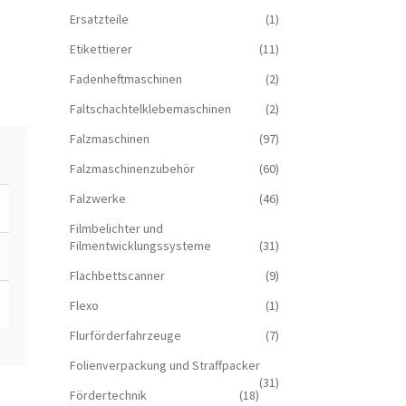
Ersatzteile
(1)
Etikettierer
(11)
Fadenheftmaschinen
(2)
Faltschachtelklebemaschinen
(2)
Falzmaschinen
(97)
Falzmaschinenzubehör
(60)
Falzwerke
(46)
Filmbelichter und
Filmentwicklungssysteme
(31)
Flachbettscanner
(9)
Flexo
(1)
Flurförderfahrzeuge
(7)
Folienverpackung und Straffpacker
(31)
Fördertechnik
(18)