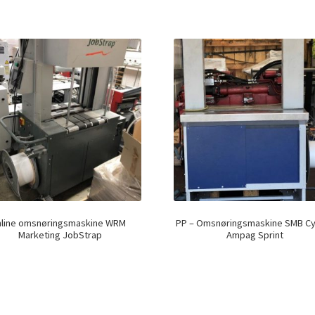
nline omsnøringsmaskine WRM
PP – Omsnøringsmaskine SMB Cy
Marketing JobStrap
Ampag Sprint