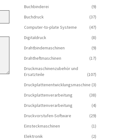
Buchbinderei
(9)
Buchdruck
(37)
Computer-to-plate Systeme
(47)
Digitaldruck
(8)
Drahtbindemaschinen
(9)
Drahtheftmaschinen
(17)
Druckmaschinenzubehör und
Ersatzteile
(107)
Druckplattenentwicklungsmaschine
(3)
Druckplattenverarbeitung
(38)
Druckplattenverarbeitung
(4)
Druckvorstufen-Software
(29)
Einsteckmaschinen
(1)
Elektronik
(2)