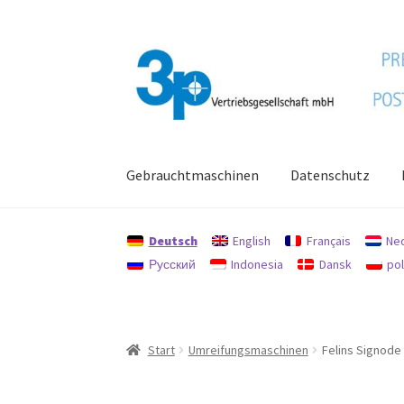
Zur
Zum
Navigation
Inhalt
springen
springen
Gebrauchtmaschinen
Datenschutz
Start
Datenschutz
Gebrauchtmaschinen
Imp
Deutsch
English
Français
Ne
Русский
Indonesia
Dansk
pol
Start
Umreifungsmaschinen
Felins Signode