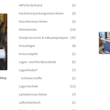
Hilfsförderband
(1)
Kartonverpackungsmaschinen
(2)
Kaschiermaschinen
(2)
Klebebinder
(15)
Kompressoren & Vakuum­pumpen
(25)
Kreuzleger
(4)
Kreuzstapler
(1)
Lager- und Restbestände
(5)
Lagerbedarf
(7)
klop
Schmierstoffe
(1)
Lagertechnik
(11)
Laminiermaschinen
(7)
Luftseitentisch
(1)