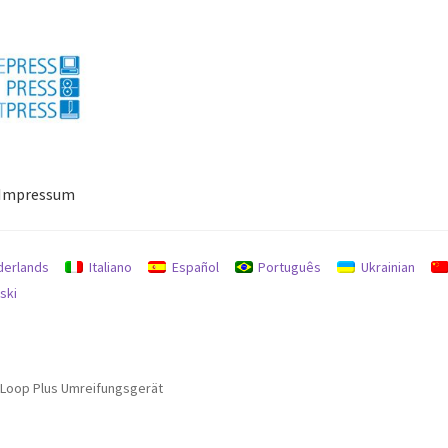
Impressum
ressum
Mein Konto
Richtlinie für Rückerstattungen und Rückgab
derlands
Italiano
Español
Português
Ukrainian
ski
 Loop Plus Umreifungsgerät