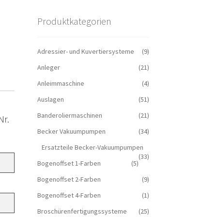
Produktkategorien
Adressier- und Kuvertiersysteme
(9)
Anleger
(21)
Anleimmaschine
(4)
Auslagen
(51)
Banderoliermaschinen
(21)
Nr.
Becker Vakuumpumpen
(34)
Ersatzteile Becker-Vakuumpumpen
(33)
Bogenoffset 1-Farben
(5)
Bogenoffset 2-Farben
(9)
Bogenoffset 4-Farben
(1)
Broschürenfertigungssysteme
(25)