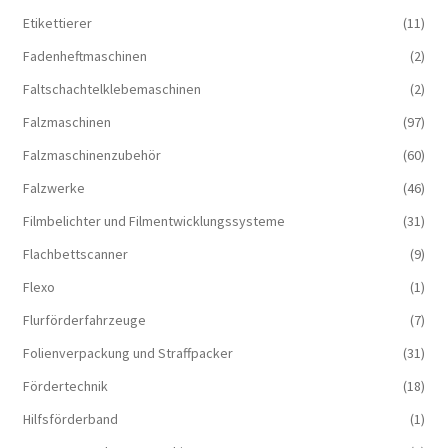
Etikettierer
(11)
Fadenheftmaschinen
(2)
Faltschachtelklebemaschinen
(2)
Falzmaschinen
(97)
Falzmaschinenzubehör
(60)
Falzwerke
(46)
Filmbelichter und Filmentwicklungssysteme
(31)
Flachbettscanner
(9)
Flexo
(1)
Flurförderfahrzeuge
(7)
Folienverpackung und Straffpacker
(31)
Fördertechnik
(18)
Hilfsförderband
(1)