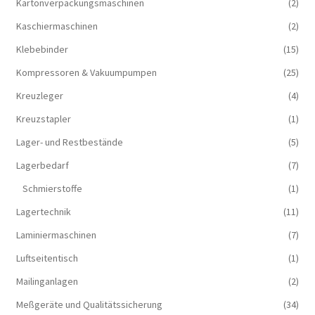
Kartonverpackungsmaschinen
(2)
Kaschiermaschinen
(2)
Klebebinder
(15)
Kompressoren & Vakuum­pumpen
(25)
Kreuzleger
(4)
Kreuzstapler
(1)
Lager- und Restbestände
(5)
Lagerbedarf
(7)
Schmierstoffe
(1)
Lagertechnik
(11)
Laminiermaschinen
(7)
Luftseitentisch
(1)
Mailinganlagen
(2)
Meßgeräte und Qualitätssicherung
(34)