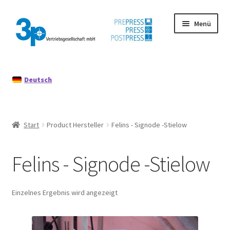
Zur
Zum
Menü
Navigation
Inhalt
springen
springen
Start
Deutsch
Datenschutz
Gebrauchtmaschinen
Start
Product Hersteller
Felins - Signode -Stielow
Impressum
Felins - Signode -Stielow
Mein Konto
Richtlinie für Rückerstattungen und Rückgaben
Einzelnes Ergebnis wird angezeigt