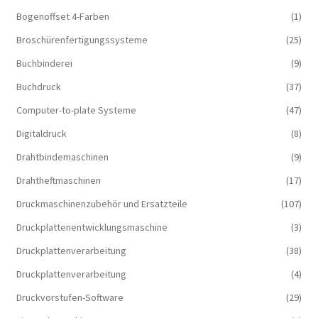
Bogenoffset 4-Farben
(1)
Broschürenfertigungssysteme
(25)
Buchbinderei
(9)
Buchdruck
(37)
Computer-to-plate Systeme
(47)
Digitaldruck
(8)
Drahtbindemaschinen
(9)
Drahtheftmaschinen
(17)
Druckmaschinenzubehör und Ersatzteile
(107)
Druckplattenentwicklungsmaschine
(3)
Druckplattenverarbeitung
(38)
Druckplattenverarbeitung
(4)
Druckvorstufen-Software
(29)