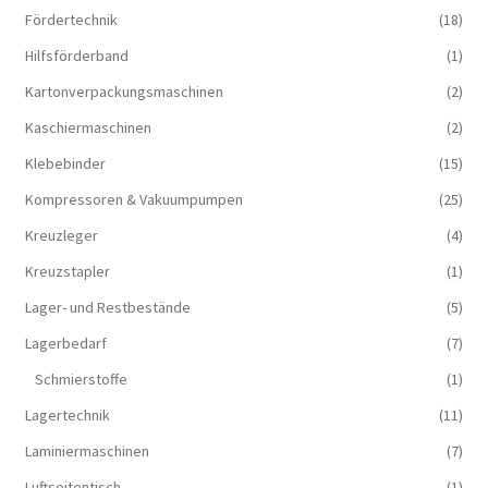
Fördertechnik
(18)
Hilfsförderband
(1)
Kartonverpackungsmaschinen
(2)
Kaschiermaschinen
(2)
Klebebinder
(15)
Kompressoren & Vakuum­pumpen
(25)
Kreuzleger
(4)
Kreuzstapler
(1)
Lager- und Restbestände
(5)
Lagerbedarf
(7)
Schmierstoffe
(1)
Lagertechnik
(11)
Laminiermaschinen
(7)
Luftseitentisch
(1)