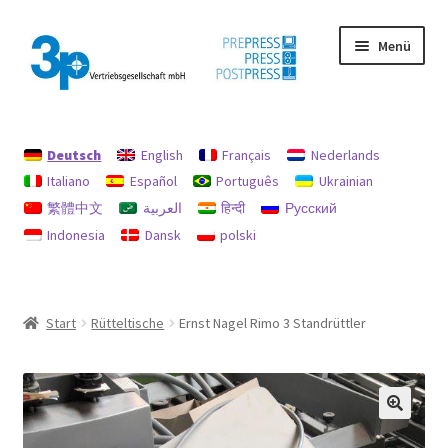
Zur
Zum
Menü
Navigation
Inhalt
springen
springen
Start
Deutsch
English
Français
Nederlands
Datenschutz
Italiano
Español
Português
Ukrainian
繁體中文
العربية
हिन्दी
Русский
Gebrauchtmaschinen
Indonesia
Dansk
polski
Impressum
Mein Konto
Start
Rütteltische
Ernst Nagel Rimo 3 Standrüttler
Richtlinie für Rückerstattungen und Rückgaben