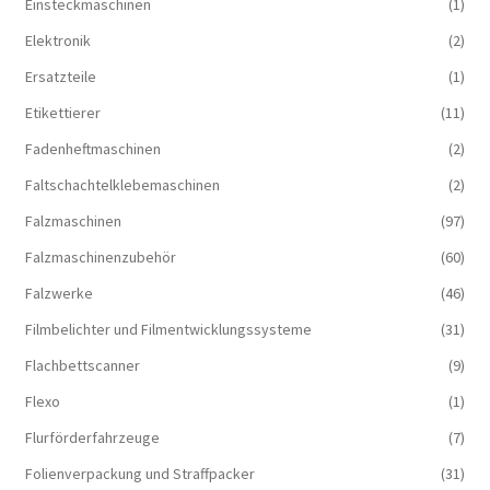
Einsteckmaschinen
(1)
Elektronik
(2)
Ersatzteile
(1)
Etikettierer
(11)
Fadenheftmaschinen
(2)
Faltschachtelklebemaschinen
(2)
Falzmaschinen
(97)
Falzmaschinenzubehör
(60)
Falzwerke
(46)
Filmbelichter und Filmentwicklungssysteme
(31)
Flachbettscanner
(9)
Flexo
(1)
Flurförderfahrzeuge
(7)
Folienverpackung und Straffpacker
(31)