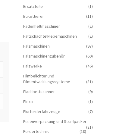
Ersatzteile
(1)
Etikettierer
(11)
Fadenheftmaschinen
(2)
Faltschachtelklebemaschinen
(2)
Falzmaschinen
(97)
Falzmaschinenzubehör
(60)
Falzwerke
(46)
Filmbelichter und
Filmentwicklungssysteme
(31)
Flachbettscanner
(9)
Flexo
(1)
Flurförderfahrzeuge
(7)
Folienverpackung und Straffpacker
(31)
Fördertechnik
(18)