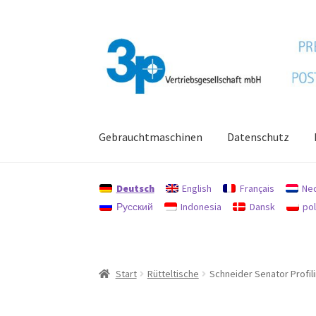
Zur
Zum
Navigation
Inhalt
springen
springen
Gebrauchtmaschinen
Datenschutz
Start
Datenschutz
Gebrauchtmaschinen
Imp
Deutsch
English
Français
Ne
Русский
Indonesia
Dansk
pol
Start
Rütteltische
Schneider Senator Profil