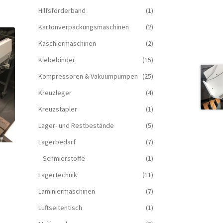
Hilfsförderband
(1)
Kartonverpackungsmaschinen
(2)
Kaschiermaschinen
(2)
Klebebinder
(15)
Kompressoren & Vakuum­pumpen
(25)
Kreuzleger
(4)
Kreuzstapler
(1)
Lager- und Restbestände
(5)
Lagerbedarf
(7)
Schmierstoffe
(1)
Lagertechnik
(11)
Laminiermaschinen
(7)
Luftseitentisch
(1)