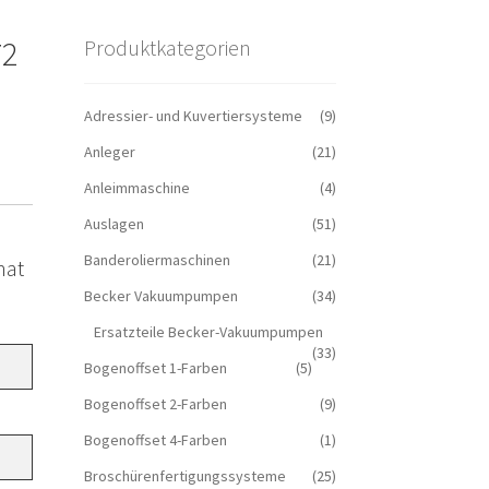
72
Produktkategorien
Adressier- und Kuvertiersysteme
(9)
Anleger
(21)
Anleimmaschine
(4)
Auslagen
(51)
Banderoliermaschinen
(21)
mat
Becker Vakuumpumpen
(34)
Ersatzteile Becker-Vakuumpumpen
(33)
Bogenoffset 1-Farben
(5)
Bogenoffset 2-Farben
(9)
Bogenoffset 4-Farben
(1)
Broschürenfertigungssysteme
(25)