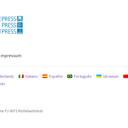
Impressum
ressum
Mein Konto
Richtlinie für Rückerstattungen und Rückgab
derlands
Italiano
Español
Português
Ukrainian
ski
ine PJ 0072 Rüttelautomat