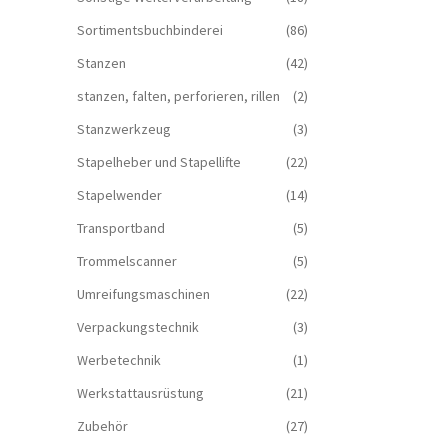
Sortimentsbuchbinderei
(86)
Stanzen
(42)
stanzen, falten, perforieren, rillen
(2)
Stanzwerkzeug
(3)
Stapelheber und Stapellifte
(22)
Stapelwender
(14)
Transportband
(5)
Trommelscanner
(5)
Umreifungsmaschinen
(22)
Verpackungstechnik
(3)
Werbetechnik
(1)
Werkstattausrüstung
(21)
Zubehör
(27)