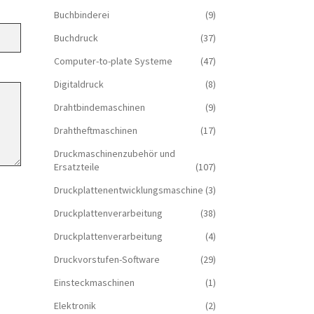
Buchbinderei
(9)
Buchdruck
(37)
Computer-to-plate Systeme
(47)
Digitaldruck
(8)
Drahtbindemaschinen
(9)
Drahtheftmaschinen
(17)
Druckmaschinenzubehör und
Ersatzteile
(107)
Druckplattenentwicklungsmaschine
(3)
Druckplattenverarbeitung
(38)
Druckplattenverarbeitung
(4)
Druckvorstufen-Software
(29)
Einsteckmaschinen
(1)
Elektronik
(2)