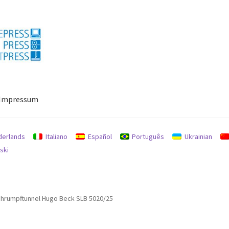
Impressum
ressum
Mein Konto
Richtlinie für Rückerstattungen und Rückgab
derlands
Italiano
Español
Português
Ukrainian
ski
hrumpftunnel Hugo Beck SLB 5020/25