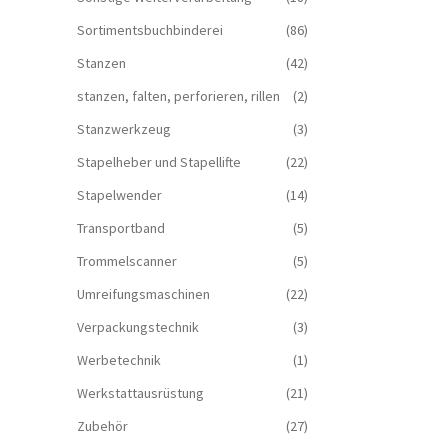
Sortimentsbuchbinderei
(86)
Stanzen
(42)
stanzen, falten, perforieren, rillen
(2)
Stanzwerkzeug
(3)
Stapelheber und Stapellifte
(22)
Stapelwender
(14)
Transportband
(5)
Trommelscanner
(5)
Umreifungsmaschinen
(22)
Verpackungstechnik
(3)
Werbetechnik
(1)
Werkstattausrüstung
(21)
Zubehör
(27)