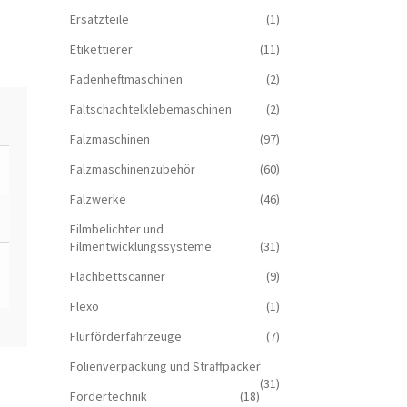
Ersatzteile
(1)
Etikettierer
(11)
Fadenheftmaschinen
(2)
Faltschachtelklebemaschinen
(2)
Falzmaschinen
(97)
Falzmaschinenzubehör
(60)
Falzwerke
(46)
Filmbelichter und
Filmentwicklungssysteme
(31)
Flachbettscanner
(9)
Flexo
(1)
Flurförderfahrzeuge
(7)
Folienverpackung und Straffpacker
(31)
Fördertechnik
(18)