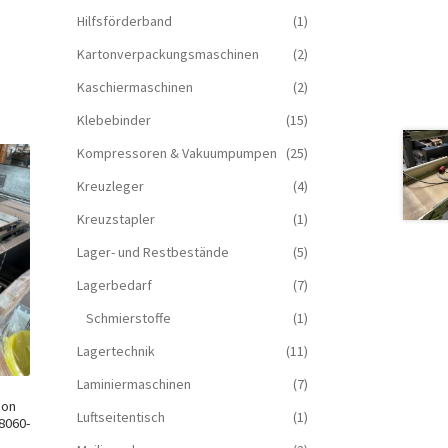
Hilfsförderband
(1)
Kartonverpackungsmaschinen
(2)
Kaschiermaschinen
(2)
Klebebinder
(15)
Kompressoren & Vakuum­pumpen
(25)
Kreuzleger
(4)
Kreuzstapler
(1)
Lager- und Restbestände
(5)
Lagerbedarf
(7)
Schmierstoffe
(1)
Lagertechnik
(11)
Laminiermaschinen
(7)
con
Luftseitentisch
(1)
 8060-