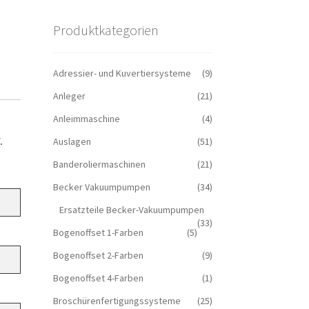
Produktkategorien
Adressier- und Kuvertiersysteme
(9)
Anleger
(21)
Anleimmaschine
(4)
.
Auslagen
(51)
Banderoliermaschinen
(21)
Becker Vakuumpumpen
(34)
Ersatzteile Becker-Vakuumpumpen
(33)
Bogenoffset 1-Farben
(5)
Bogenoffset 2-Farben
(9)
Bogenoffset 4-Farben
(1)
Broschürenfertigungssysteme
(25)