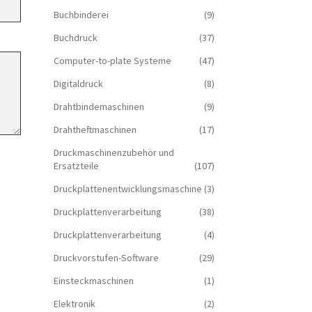
Buchbinderei
(9)
Buchdruck
(37)
Computer-to-plate Systeme
(47)
Digitaldruck
(8)
Drahtbindemaschinen
(9)
Drahtheftmaschinen
(17)
Druckmaschinenzubehör und
Ersatzteile
(107)
Druckplattenentwicklungsmaschine
(3)
Druckplattenverarbeitung
(38)
Druckplattenverarbeitung
(4)
Druckvorstufen-Software
(29)
Einsteckmaschinen
(1)
Elektronik
(2)