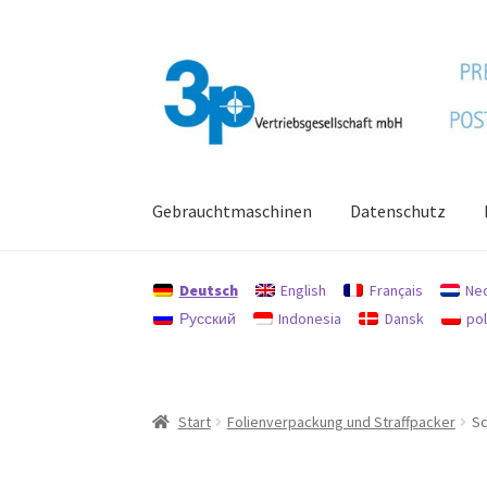
Zur
Zum
Navigation
Inhalt
springen
springen
Gebrauchtmaschinen
Datenschutz
Start
Datenschutz
Gebrauchtmaschinen
Imp
Deutsch
English
Français
Ne
Русский
Indonesia
Dansk
pol
Start
Folienverpackung und Straffpacker
Sc