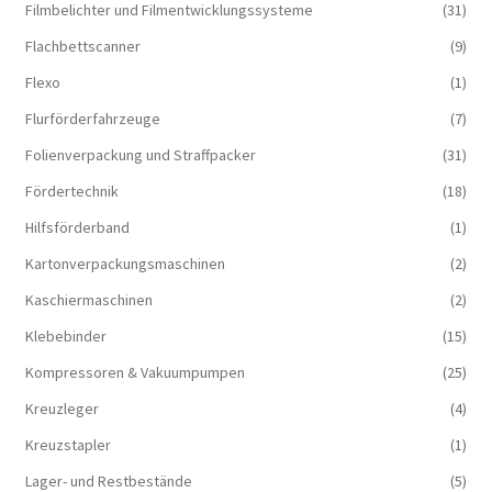
Filmbelichter und Filmentwicklungssysteme
(31)
Flachbettscanner
(9)
Flexo
(1)
Flurförderfahrzeuge
(7)
Folienverpackung und Straffpacker
(31)
Fördertechnik
(18)
Hilfsförderband
(1)
Kartonverpackungsmaschinen
(2)
Kaschiermaschinen
(2)
Klebebinder
(15)
Kompressoren & Vakuum­pumpen
(25)
Kreuzleger
(4)
Kreuzstapler
(1)
Lager- und Restbestände
(5)