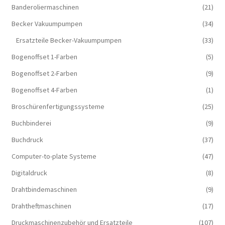
Banderoliermaschinen
(21)
Becker Vakuumpumpen
(34)
Ersatzteile Becker-Vakuumpumpen
(33)
Bogenoffset 1-Farben
(5)
Bogenoffset 2-Farben
(9)
Bogenoffset 4-Farben
(1)
Broschürenfertigungssysteme
(25)
Buchbinderei
(9)
Buchdruck
(37)
Computer-to-plate Systeme
(47)
Digitaldruck
(8)
Drahtbindemaschinen
(9)
Drahtheftmaschinen
(17)
Druckmaschinenzubehör und Ersatzteile
(107)