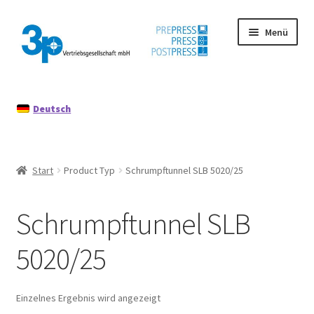
Zur
Zum
Menü
Navigation
Inhalt
springen
springen
Start
Deutsch
Datenschutz
Gebrauchtmaschinen
Start
Product Typ
Schrumpftunnel SLB 5020/25
Impressum
Schrumpftunnel SLB
Mein Konto
5020/25
Richtlinie für Rückerstattungen und Rückgaben
Einzelnes Ergebnis wird angezeigt