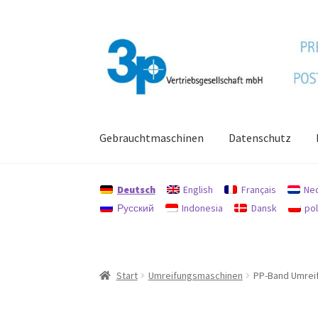
Zur
Zum
Navigation
Inhalt
springen
springen
Gebrauchtmaschinen
Datenschutz
Start
Datenschutz
Gebrauchtmaschinen
Imp
Deutsch
English
Français
Ne
Русский
Indonesia
Dansk
pol
Start
Umreifungsmaschinen
PP-Band Umrei