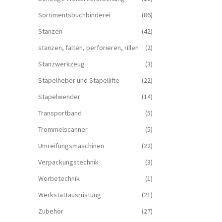
Sortimentsbuchbinderei
(86)
Stanzen
(42)
stanzen, falten, perforieren, rillen
(2)
Stanzwerkzeug
(3)
Stapelheber und Stapellifte
(22)
Stapelwender
(14)
Transportband
(5)
Trommelscanner
(5)
Umreifungsmaschinen
(22)
Verpackungstechnik
(3)
Werbetechnik
(1)
Werkstattausrüstung
(21)
Zubehör
(27)