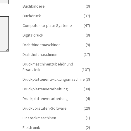
Buchbinderei
(9)
Buchdruck
(37)
Computer-to-plate Systeme
(47)
Digitaldruck
(8)
Drahtbindemaschinen
(9)
Drahtheftmaschinen
(17)
Druckmaschinenzubehör und
Ersatzteile
(107)
Druckplattenentwicklungsmaschine
(3)
Druckplattenverarbeitung
(38)
Druckplattenverarbeitung
(4)
Druckvorstufen-Software
(29)
Einsteckmaschinen
(1)
Elektronik
(2)