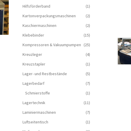
Hilfsförderband
(1)
Kartonverpackungsmaschinen
(2)
Kaschiermaschinen
(2)
Klebebinder
(15)
Kompressoren & Vakuum­pumpen
(25)
Kreuzleger
(4)
Kreuzstapler
(1)
Lager- und Restbestände
(5)
Lagerbedarf
(7)
Schmierstoffe
(1)
Lagertechnik
(11)
Laminiermaschinen
(7)
Luftseitentisch
(1)