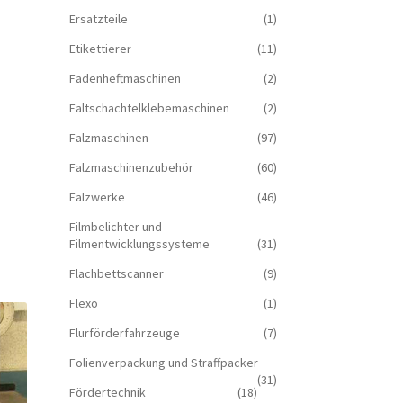
Ersatzteile
(1)
Etikettierer
(11)
Fadenheftmaschinen
(2)
Faltschachtelklebemaschinen
(2)
Falzmaschinen
(97)
Falzmaschinenzubehör
(60)
Falzwerke
(46)
Filmbelichter und
Filmentwicklungssysteme
(31)
Flachbettscanner
(9)
Flexo
(1)
Flurförderfahrzeuge
(7)
Folienverpackung und Straffpacker
(31)
Fördertechnik
(18)