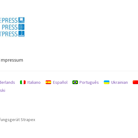
Impressum
ressum
Mein Konto
Richtlinie für Rückerstattungen und Rückgab
derlands
Italiano
Español
Português
Ukrainian
ski
fungsgerät Strapex