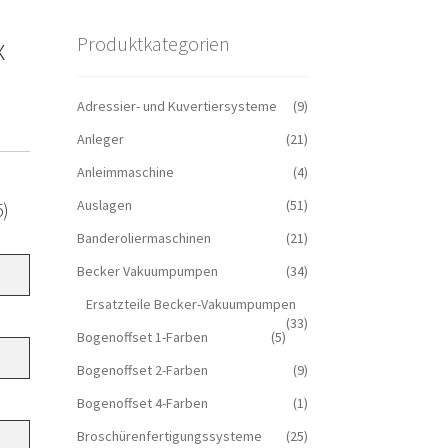
x
Produktkategorien
Adressier- und Kuvertiersysteme
(9)
Anleger
(21)
Anleimmaschine
(4)
Auslagen
(51)
5)
Banderoliermaschinen
(21)
Becker Vakuumpumpen
(34)
Ersatzteile Becker-Vakuumpumpen
(33)
Bogenoffset 1-Farben
(5)
Bogenoffset 2-Farben
(9)
Bogenoffset 4-Farben
(1)
Broschürenfertigungssysteme
(25)