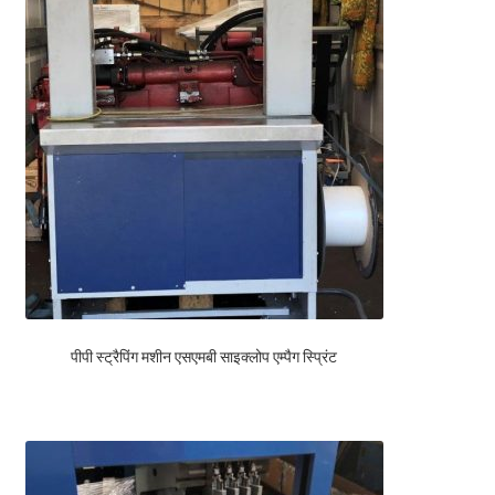
पीपी स्ट्रैपिंग मशीन एसएमबी साइक्लोप एम्पैग स्प्रिंट