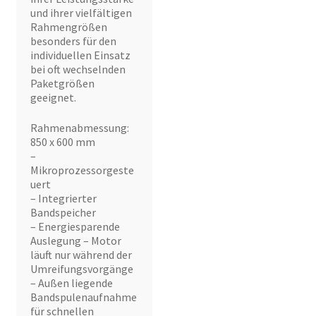
und ihrer vielfältigen
Rahmengrößen
besonders für den
individuellen Einsatz
bei oft wechselnden
Paketgrößen
geeignet.
Rahmenabmessung:
850 x 600 mm
–
Mikroprozessorgeste
uert
– Integrierter
Bandspeicher
– Energiesparende
Auslegung – Motor
läuft nur während der
Umreifungsvorgänge
– Außen liegende
Bandspulenaufnahme
für schnellen