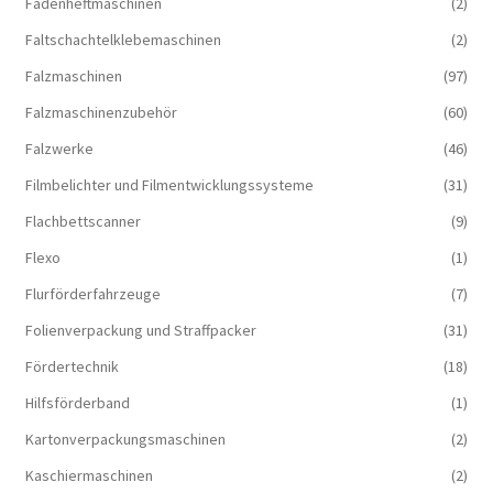
Fadenheftmaschinen
(2)
Faltschachtelklebemaschinen
(2)
Falzmaschinen
(97)
Falzmaschinenzubehör
(60)
Falzwerke
(46)
Filmbelichter und Filmentwicklungssysteme
(31)
Flachbettscanner
(9)
Flexo
(1)
Flurförderfahrzeuge
(7)
Folienverpackung und Straffpacker
(31)
Fördertechnik
(18)
Hilfsförderband
(1)
Kartonverpackungsmaschinen
(2)
Kaschiermaschinen
(2)