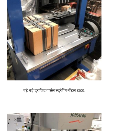
बड़े बड़े ट्रांजिट पार्सल स्ट्रैपिंग मॉडल 8601