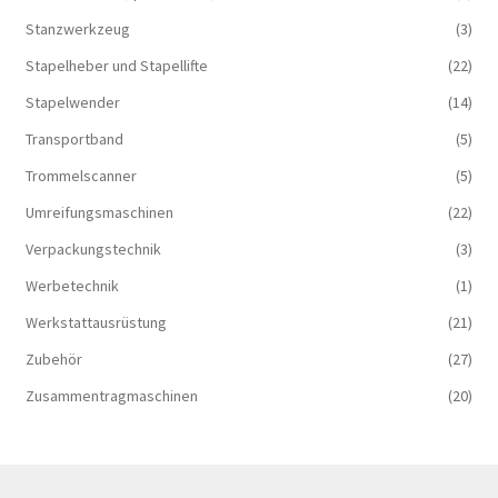
Stanzwerkzeug
(3)
Stapelheber und Stapellifte
(22)
Stapelwender
(14)
Transportband
(5)
Trommelscanner
(5)
Umreifungsmaschinen
(22)
Verpackungstechnik
(3)
Werbetechnik
(1)
Werkstattausrüstung
(21)
Zubehör
(27)
Zusammentragmaschinen
(20)