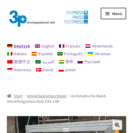
Zur
Zum
Menü
Navigation
Inhalt
springen
springen
Start
Deutsch
English
Français
Nederlands
Datenschutz
Italiano
Español
Português
Ukrainian
繁體中文
العربية
हिन्दी
Русский
Gebrauchtmaschinen
Indonesia
Dansk
polski
Impressum
Mein Konto
Start
Umreifungsmaschinen
Automatische Band-
Umreifungsmaschine EXS-108
Richtlinie für Rückerstattungen und Rückgaben