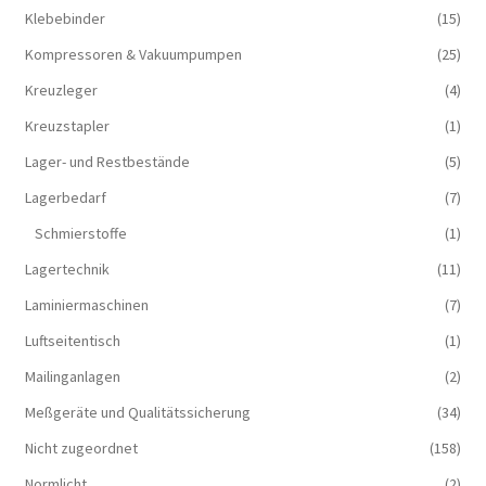
Klebebinder
(15)
Kompressoren & Vakuum­pumpen
(25)
Kreuzleger
(4)
Kreuzstapler
(1)
Lager- und Restbestände
(5)
Lagerbedarf
(7)
Schmierstoffe
(1)
Lagertechnik
(11)
Laminiermaschinen
(7)
Luftseitentisch
(1)
Mailinganlagen
(2)
Meßgeräte und Qualitätssicherung
(34)
Nicht zugeordnet
(158)
Normlicht
(2)