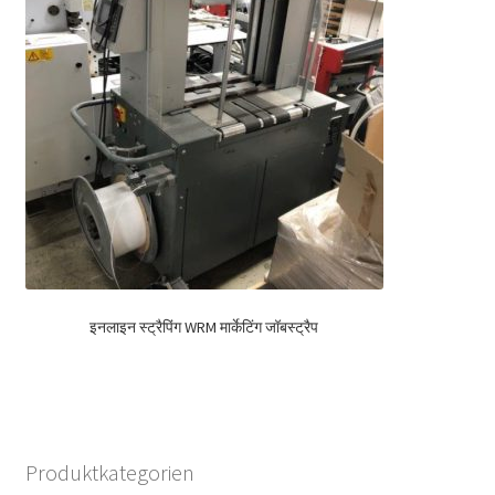
इनलाइन स्ट्रैपिंग WRM मार्केटिंग जॉबस्ट्रैप
Produktkategorien