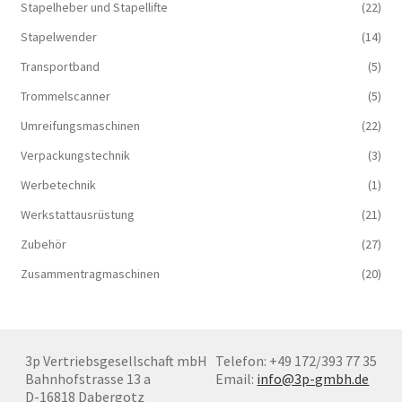
Stapelheber und Stapellifte
(22)
Stapelwender
(14)
Transportband
(5)
Trommelscanner
(5)
Umreifungsmaschinen
(22)
Verpackungstechnik
(3)
Werbetechnik
(1)
Werkstattausrüstung
(21)
Zubehör
(27)
Zusammentragmaschinen
(20)
3p Vertriebsgesellschaft mbH
Telefon: +49 172/393 77 35
Bahnhofstrasse 13 a
Email:
info@3p-gmbh.de
D-16818 Dabergotz