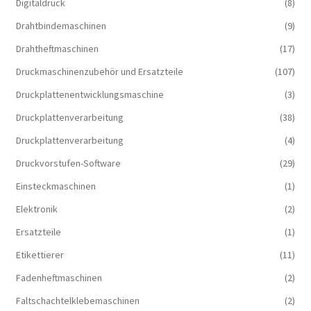
Digitaldruck
(8)
Drahtbindemaschinen
(9)
Drahtheftmaschinen
(17)
Druckmaschinenzubehör und Ersatzteile
(107)
Druckplattenentwicklungsmaschine
(3)
Druckplattenverarbeitung
(38)
Druckplattenverarbeitung
(4)
Druckvorstufen-Software
(29)
Einsteckmaschinen
(1)
Elektronik
(2)
Ersatzteile
(1)
Etikettierer
(11)
Fadenheftmaschinen
(2)
Faltschachtelklebemaschinen
(2)