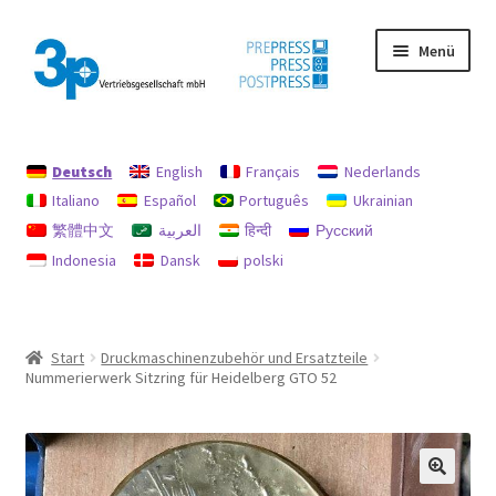
Zur
Zum
Menü
Navigation
Inhalt
springen
springen
Start
Deutsch
English
Français
Nederlands
Datenschutz
Italiano
Español
Português
Ukrainian
繁體中文
العربية
हिन्दी
Русский
Gebrauchtmaschinen
Indonesia
Dansk
polski
Impressum
Mein Konto
Start
Druckmaschinenzubehör und Ersatzteile
Nummerierwerk Sitzring für Heidelberg GTO 52
Richtlinie für Rückerstattungen und Rückgaben