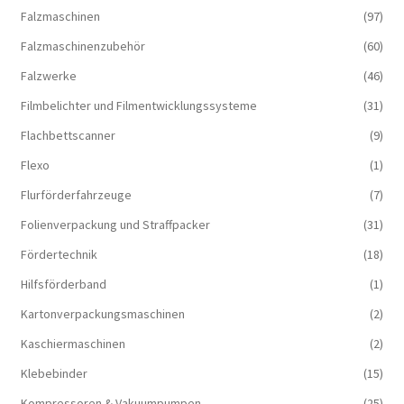
Falzmaschinen
(97)
Falzmaschinenzubehör
(60)
Falzwerke
(46)
Filmbelichter und Filmentwicklungssysteme
(31)
Flachbettscanner
(9)
Flexo
(1)
Flurförderfahrzeuge
(7)
Folienverpackung und Straffpacker
(31)
Fördertechnik
(18)
Hilfsförderband
(1)
Kartonverpackungsmaschinen
(2)
Kaschiermaschinen
(2)
Klebebinder
(15)
Kompressoren & Vakuum­pumpen
(25)