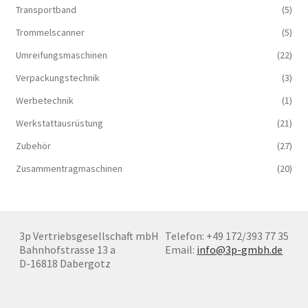
Transportband
(5)
Trommelscanner
(5)
Umreifungsmaschinen
(22)
Verpackungstechnik
(3)
Werbetechnik
(1)
Werkstattausrüstung
(21)
Zubehör
(27)
Zusammentragmaschinen
(20)
3p Vertriebsgesellschaft mbH
Telefon: +49 172/393 77 35
Bahnhofstrasse 13 a
Email:
info@3p-gmbh.de
D-16818 Dabergotz