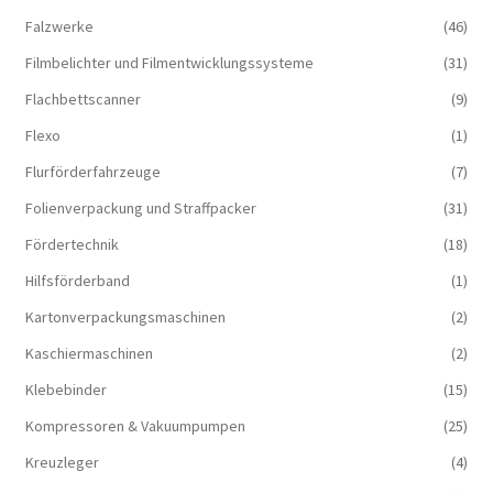
Falzwerke
(46)
Filmbelichter und Filmentwicklungssysteme
(31)
Flachbettscanner
(9)
Flexo
(1)
Flurförderfahrzeuge
(7)
Folienverpackung und Straffpacker
(31)
Fördertechnik
(18)
Hilfsförderband
(1)
Kartonverpackungsmaschinen
(2)
Kaschiermaschinen
(2)
Klebebinder
(15)
Kompressoren & Vakuum­pumpen
(25)
Kreuzleger
(4)