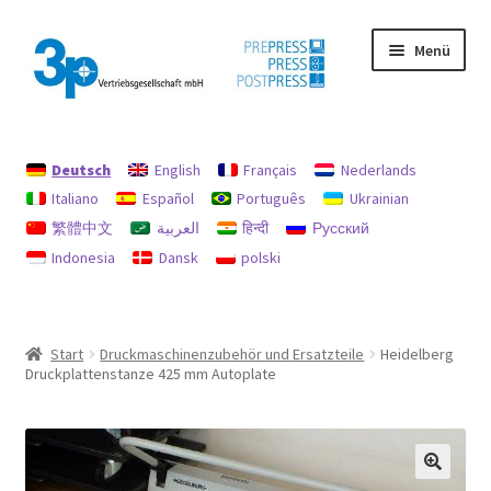
Zur
Zum
Menü
Navigation
Inhalt
springen
springen
Start
Deutsch
English
Français
Nederlands
Datenschutz
Italiano
Español
Português
Ukrainian
繁體中文
العربية
हिन्दी
Русский
Gebrauchtmaschinen
Indonesia
Dansk
polski
Impressum
Mein Konto
Start
Druckmaschinenzubehör und Ersatzteile
Heidelberg
Druckplattenstanze 425 mm Autoplate
Richtlinie für Rückerstattungen und Rückgaben